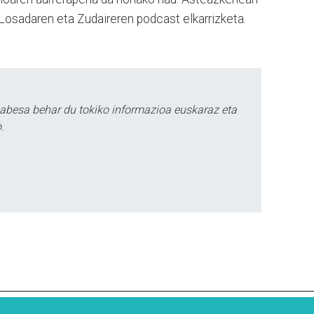
 Losadaren eta Zudaireren podcast elkarrizketa.
babesa behar du tokiko informazioa euskaraz eta
.