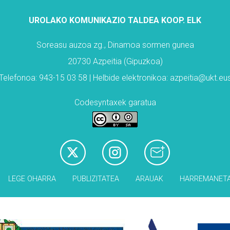
UROLAKO KOMUNIKAZIO TALDEA KOOP. ELK
Soreasu auzoa zg., Dinamoa sormen gunea
20730 Azpeitia (Gipuzkoa)
Telefonoa: 943-15 03 58 | Helbide elektronikoa: azpeitia@ukt.eu
Codesyntaxek garatua
LEGE OHARRA
PUBLIZITATEA
ARAUAK
HARREMANET
Babesleak