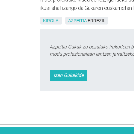
ikusi ahal izango da Gukaren euskarrietan
KIROLA
AZPEITIA
ERREZIL
Azpeitia Gukak zu bezalako irakurleen 
modu profesionalean lantzen jarraitzeko
Izan Gukakide