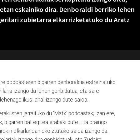
etan eskainiko dira.
Denboraldi berriko lehen
gerilari zubietarra elkarrizketatuko du Aratz
bere podcastaren bigarren denboraldia
estreinatuko
rilaria izango da lehen gonbidatua, eta sare
ehenago ikusi ahal izango dute saioa.
erakusten jarraituko du 'Matx' podcastak; izan ere,
k, bigarren bat egitea erabaki dute. Eta oraingo
ekin elkarlanean ekoiztutako saioa izango da.
olariak izango dira gonbidatuak, eta Zudaire