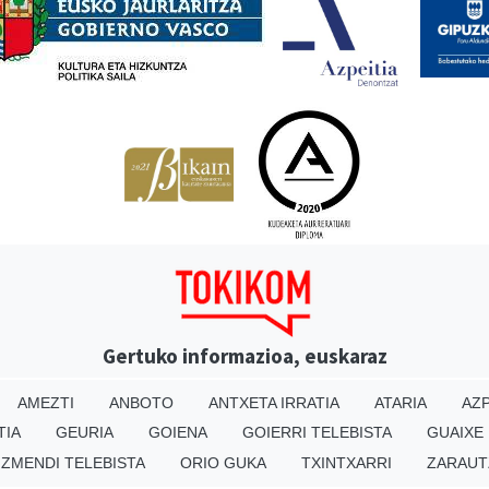
Gertuko informazioa, euskaraz
AMEZTI
ANBOTO
ANTXETA IRRATIA
ATARIA
AZP
TIA
GEURIA
GOIENA
GOIERRI TELEBISTA
GUAIXE
IZMENDI TELEBISTA
ORIO GUKA
TXINTXARRI
ZARAUT