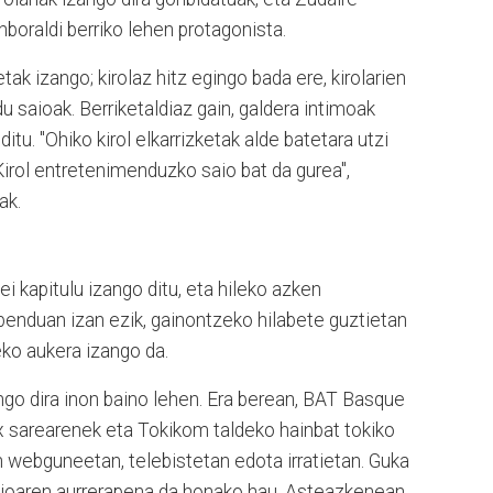
enboraldi berriko lehen protagonista.
tak izango; kirolaz hitz egingo bada ere, kirolarien
 saioak. Berriketaldiaz gain, galdera intimoak
itu. "Ohiko kirol elkarrizketak alde batetara utzi
Kirol entretenimenduzko saio bat da gurea",
ak.
i kapitulu izango ditu, eta hileko azken
benduan izan ezik, gainontzeko hilabete guztietan
eko aukera izango da.
go dira inon baino lehen. Era berean, BAT Basque
x sarearenek eta Tokikom taldeko hainbat tokiko
 webguneetan, telebistetan edota irratietan. Guka
ioaren aurrerapena da honako hau.
Asteazkenean