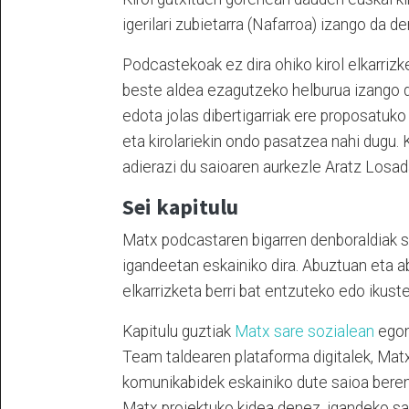
igerilari zubietarra (Nafarroa) izango da d
Podcastekoak ez dira ohiko kirol elkarrizke
beste aldea ezagutzeko helburua izango du
edota jolas dibertigarriak ere proposatuko d
eta kirolariekin ondo pasatzea nahi dugu. 
adierazi du saioaren aurkezle Aratz Losad
Sei kapitulu
Matx podcastaren bigarren denboraldiak se
igandeetan eskainiko dira. Abuztuan eta a
elkarrizketa berri bat entzuteko edo ikust
Kapitulu guztiak
Matx
sare sozialean
egon
Team taldearen plataforma digitalek, Mat
komunikabidek eskainiko dute saioa beren
Matx proiektuko kidea denez, igandeko sa