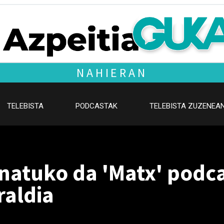
NAHIERAN
TELEBISTA
PODCASTAK
TELEBISTA ZUZENEA
natuko da 'Matx' podc
raldia