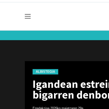
ALBISTEGIA
Igandean estrei
bigarren denbo
Erredakzioa
2026ko maiatzaren 29a