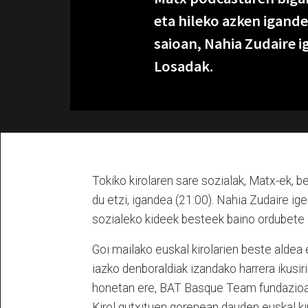
eta hileko azken igande
saioan, Nahia Zudaire i
Losadak.
Tokiko kirolaren sare sozialak, Matx-ek, 
du etzi, igandea (21:00). Nahia Zudaire ige
sozialeko kideek besteek baino ordubete l
Goi mailako euskal kirolarien beste aldea 
iazko denboraldiak izandako harrera ikusiri
honetan ere, BAT Basque Team fundazioar
Kirol gutxituen gorenean dauden euskal kir