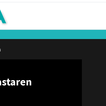
N
astaren