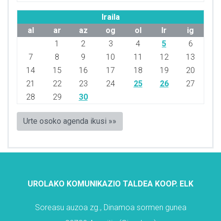
Iraila
al
ar
az
og
ol
lr
ig
1
2
3
4
5
6
7
8
9
10
11
12
13
14
15
16
17
18
19
20
21
22
23
24
25
26
27
28
29
30
Urte osoko agenda ikusi »»
UROLAKO KOMUNIKAZIO TALDEA KOOP. ELK
Soreasu auzoa zg., Dinamoa sormen gunea