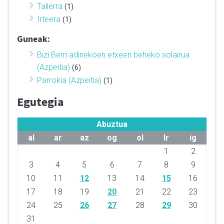
Tailerra
(1)
Irteera
(1)
Guneak:
Bizi Berri adinekoen etxeen beheko solairua
(Azpeitia)
(6)
Parrokia (Azpeitia)
(1)
Egutegia
Abuztua
al
ar
az
og
ol
lr
ig
1
2
3
4
5
6
7
8
9
10
11
12
13
14
15
16
17
18
19
20
21
22
23
24
25
26
27
28
29
30
31