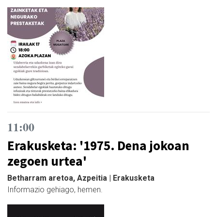
11:00
Erakusketa: '1975. Dena jokoan
zegoen urtea'
Betharram aretoa, Azpeitia | Erakusketa
Informazio gehiago, hemen.