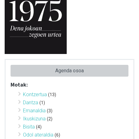
Agenda osoa
Motak:
Kontzertua
(13)
Dantza
(1)
Emanaldia
(3)
Ikuskizuna
(2)
Bisita
(4)
Odol ateraldia
(6)