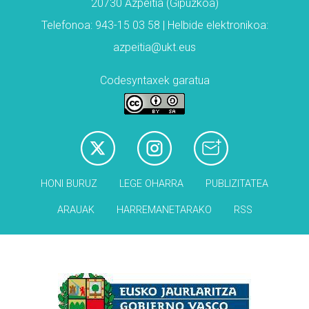
20730 Azpeitia (Gipuzkoa)
Telefonoa: 943-15 03 58 | Helbide elektronikoa:
azpeitia@ukt.eus
Codesyntaxek garatua
HONI BURUZ
LEGE OHARRA
PUBLIZITATEA
ARAUAK
HARREMANETARAKO
RSS
Babesleak