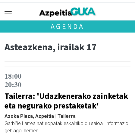
AGENDA
Asteazkena, irailak 17
18:00
20:30
Tailerra: 'Udazkenerako zainketak
eta negurako prestaketak'
Azoka Plaza, Azpeitia | Tailerra
Garbiñe Larrea naturopatak eskainiko du saioa. Informazio
gehiago, hemen.