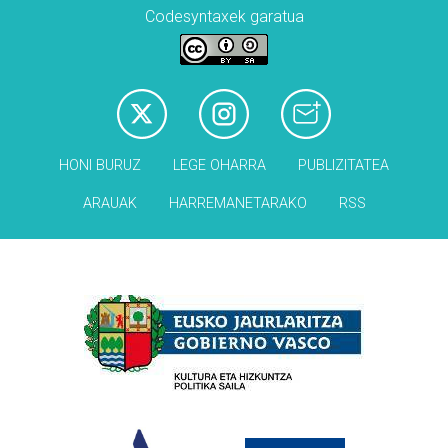
Codesyntaxek garatua
HONI BURUZ
LEGE OHARRA
PUBLIZITATEA
ARAUAK
HARREMANETARAKO
RSS
Babesleak