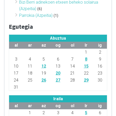
Bizi Berri adinekoen etxeen beheko solairua
(Azpeitia)
(6)
Parrokia (Azpeitia)
(1)
Egutegia
Abuztua
al
ar
az
og
ol
lr
ig
1
2
3
4
5
6
7
8
9
10
11
12
13
14
15
16
17
18
19
20
21
22
23
24
25
26
27
28
29
30
31
Iraila
al
ar
az
og
ol
lr
ig
1
2
3
4
5
6