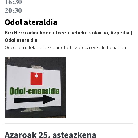
16:30
20:30
Odol ateraldia
Bizi Berri adinekoen etxeen beheko solairua, Azpeitia |
Odol ateraldia
Odola emateko aldez aurretik hitzordua eskatu behar da.
Azaroak 25, asteazkena