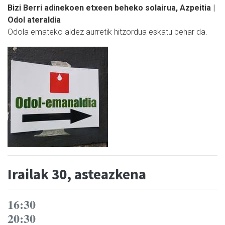
Bizi Berri adinekoen etxeen beheko solairua, Azpeitia |
Odol ateraldia
Odola emateko aldez aurretik hitzordua eskatu behar da.
Irailak 30, asteazkena
16:30
20:30