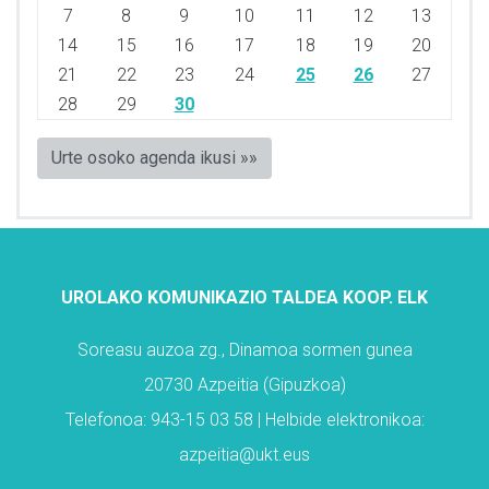
7
8
9
10
11
12
13
14
15
16
17
18
19
20
21
22
23
24
25
26
27
28
29
30
Urte osoko agenda ikusi »»
UROLAKO KOMUNIKAZIO TALDEA KOOP. ELK
Soreasu auzoa zg., Dinamoa sormen gunea
20730 Azpeitia (Gipuzkoa)
Telefonoa: 943-15 03 58 | Helbide elektronikoa:
azpeitia@ukt.eus