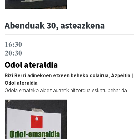
Abenduak 30, asteazkena
16:30
20:30
Odol ateraldia
Bizi Berri adinekoen etxeen beheko solairua, Azpeitia |
Odol ateraldia
Odola emateko aldez aurretik hitzordua eskatu behar da.