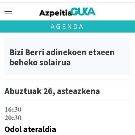
AGENDA
Bizi Berri adinekoen etxeen
beheko solairua
Abuztuak 26, asteazkena
16:30
20:30
Odol ateraldia