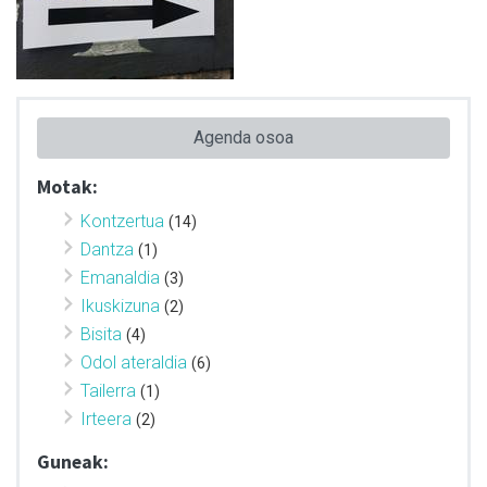
Agenda osoa
Motak:
Kontzertua
(14)
Dantza
(1)
Emanaldia
(3)
Ikuskizuna
(2)
Bisita
(4)
Odol ateraldia
(6)
Tailerra
(1)
Irteera
(2)
Guneak: