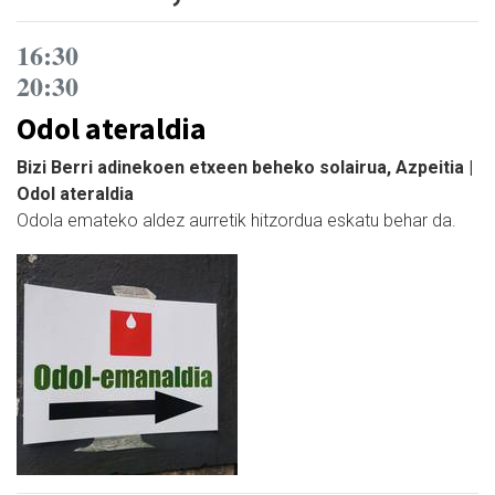
16:30
20:30
Odol ateraldia
Bizi Berri adinekoen etxeen beheko solairua, Azpeitia |
Odol ateraldia
Odola emateko aldez aurretik hitzordua eskatu behar da.