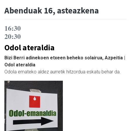
Abenduak 16, asteazkena
16:30
20:30
Odol ateraldia
Bizi Berri adinekoen etxeen beheko solairua, Azpeitia |
Odol ateraldia
Odola emateko aldez aurretik hitzordua eskatu behar da.