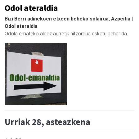
Odol ateraldia
Bizi Berri adinekoen etxeen beheko solairua, Azpeitia |
Odol ateraldia
Odola emateko aldez aurretik hitzordua eskatu behar da.
Urriak 28, asteazkena