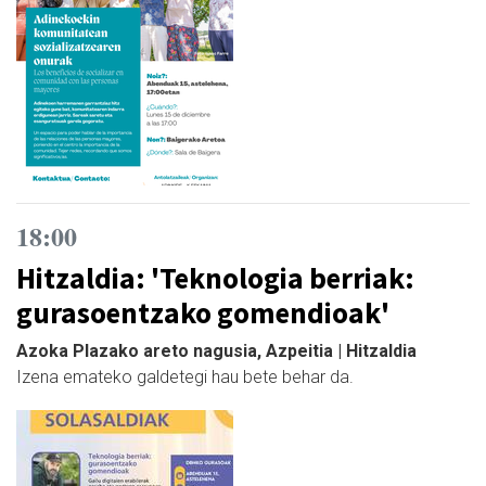
18:00
Hitzaldia: 'Teknologia berriak:
gurasoentzako gomendioak'
Azoka Plazako areto nagusia, Azpeitia | Hitzaldia
Izena emateko galdetegi hau bete behar da.