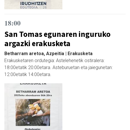
18:00
San Tomas egunaren inguruko
argazki erakusketa
Betharram aretoa, Azpeitia | Erakusketa
Erakusketaren ordutegia: Astelehenetik ostiralera:
18:00etatik 20:00etara. Asteburuetan eta jaiegunetan:
12:00etatik 14:00etara.