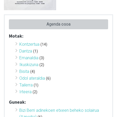
Agenda osoa
Motak:
Kontzertua
(14)
Dantza
(1)
Emanaldia
(3)
Ikuskizuna
(2)
Bisita
(4)
Odol ateraldia
(6)
Tailerra
(1)
Irteera
(2)
Guneak:
Bizi Berri adinekoen etxeen beheko solairua
(Azpeitia)
(6)