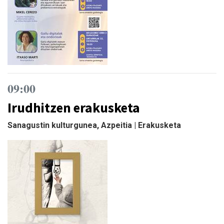
09:00
Irudhitzen erakusketa
Sanagustin kulturgunea, Azpeitia | Erakusketa