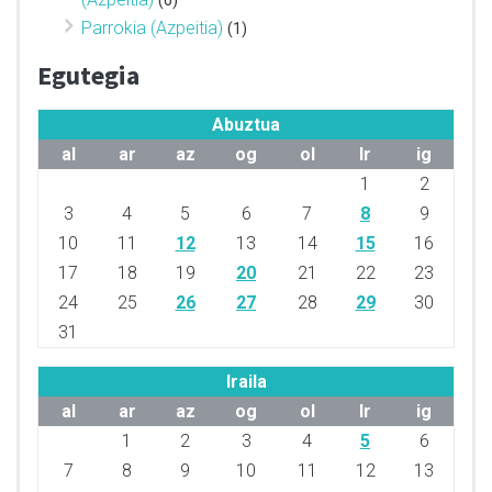
Parrokia (Azpeitia)
(1)
Egutegia
Abuztua
al
ar
az
og
ol
lr
ig
1
2
3
4
5
6
7
8
9
10
11
12
13
14
15
16
17
18
19
20
21
22
23
24
25
26
27
28
29
30
31
Iraila
al
ar
az
og
ol
lr
ig
1
2
3
4
5
6
7
8
9
10
11
12
13