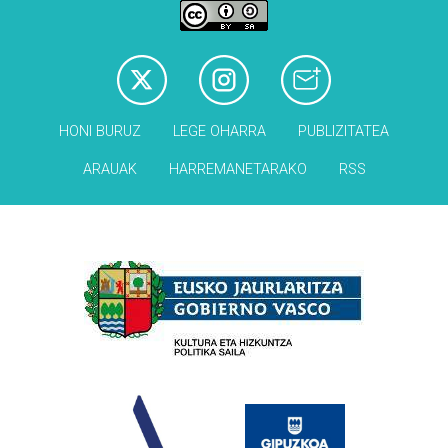
HONI BURUZ
LEGE OHARRA
PUBLIZITATEA
ARAUAK
HARREMANETARAKO
RSS
Babesleak