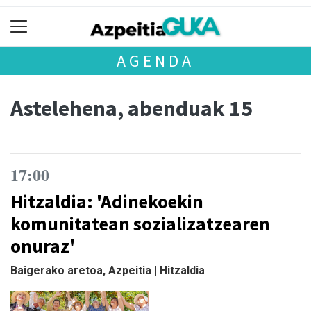
AGENDA
Astelehena, abenduak 15
17:00
Hitzaldia: 'Adinekoekin
komunitatean sozializatzearen
onuraz'
Baigerako aretoa, Azpeitia | Hitzaldia