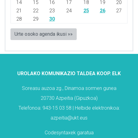
14
15
16
17
18
19
20
21
22
23
24
25
26
27
28
29
30
Urte osoko agenda ikusi »»
UROLAKO KOMUNIKAZIO TALDEA KOOP. ELK
Soreasu auzoa zg., Dinamoa sormen gunea
20730 Azpeitia (Gipuzkoa)
Telefonoa: 943-15 03 58 | Helbide elektronikoa:
azpeitia@ukt.eus
Codesyntaxek garatua