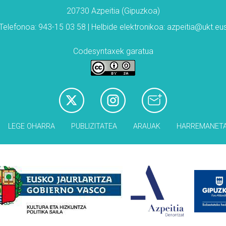
20730 Azpeitia (Gipuzkoa)
Telefonoa: 943-15 03 58 | Helbide elektronikoa: azpeitia@ukt.eu
Codesyntaxek garatua
LEGE OHARRA
PUBLIZITATEA
ARAUAK
HARREMANET
Babesleak