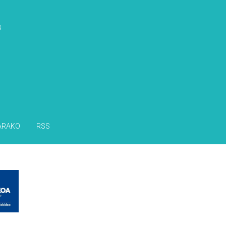
s
ARAKO
RSS