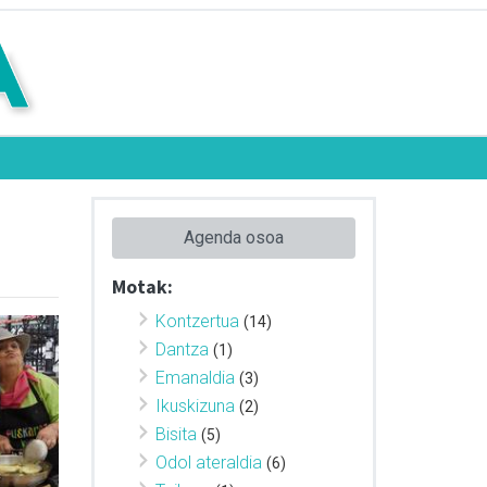
Agenda osoa
Motak:
Kontzertua
(14)
Dantza
(1)
Emanaldia
(3)
Ikuskizuna
(2)
Bisita
(5)
Odol ateraldia
(6)