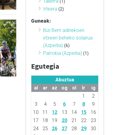
Tailerra
(1)
Irteera
(2)
Guneak:
Bizi Berri adinekoen
etxeen beheko solairua
(Azpeitia)
(6)
Parrokia (Azpeitia)
(1)
Egutegia
Abuztua
al
ar
az
og
ol
lr
ig
1
2
3
4
5
6
7
8
9
10
11
12
13
14
15
16
17
18
19
20
21
22
23
24
25
26
27
28
29
30