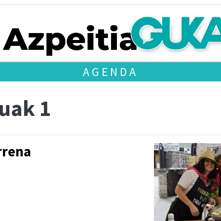
AGENDA
uak 1
rrena
.