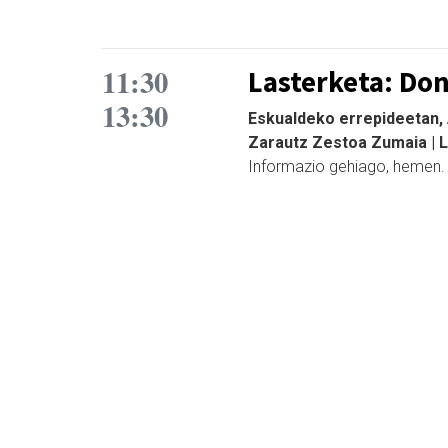
11:30
Lasterketa: Don
13:30
Eskualdeko errepideetan, A
Zarautz Zestoa Zumaia | 
Informazio gehiago, hemen