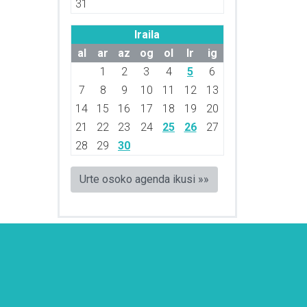
31
Iraila
al
ar
az
og
ol
lr
ig
1
2
3
4
5
6
7
8
9
10
11
12
13
14
15
16
17
18
19
20
21
22
23
24
25
26
27
28
29
30
Urte osoko agenda ikusi »»