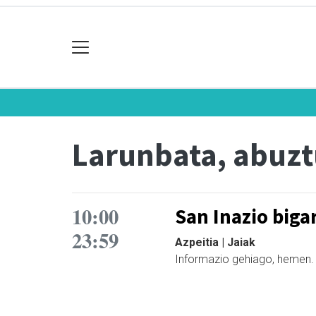
Larunbata, abuzt
10:00
San Inazio biga
23:59
Azpeitia | Jaiak
Informazio gehiago, hemen