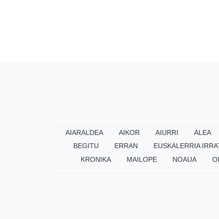
AIARALDEA
AIKOR
AIURRI
ALEA
BEGITU
ERRAN
EUSKALERRIA IRRA
KRONIKA
MAILOPE
NOAUA
O