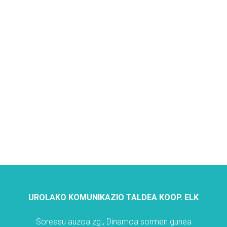
UROLAKO KOMUNIKAZIO TALDEA KOOP. ELK
Soreasu auzoa zg., Dinamoa sormen gunea