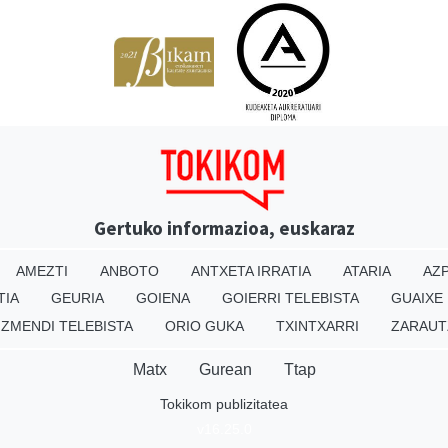
Gertuko informazioa, euskaraz
AMEZTI
ANBOTO
ANTXETA IRRATIA
ATARIA
AZP
TIA
GEURIA
GOIENA
GOIERRI TELEBISTA
GUAIXE
IZMENDI TELEBISTA
ORIO GUKA
TXINTXARRI
ZARAUT
Matx
Gurean
Ttap
Tokikom publizitatea
v16.25.0