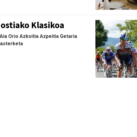
ostiako Klasikoa
ia Orio Azkoitia Azpeitia Getaria
Lasterketa
.