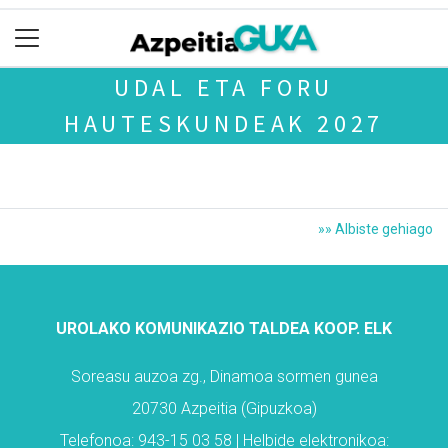
UDAL ETA FORU
HAUTESKUNDEAK 2027
»» Albiste gehiago
UROLAKO KOMUNIKAZIO TALDEA KOOP. ELK
Soreasu auzoa zg., Dinamoa sormen gunea
20730 Azpeitia (Gipuzkoa)
Telefonoa: 943-15 03 58 | Helbide elektronikoa: