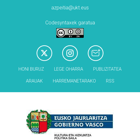
azpeitia@ukt.eus
Codesyntaxek garatua
HONI BURUZ
LEGE OHARRA
PUBLIZITATEA
ARAUAK
HARREMANETARAKO
RSS
Babesleak