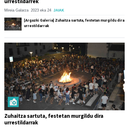
urrestildarrek
Mireia Galarza
2023 eka 24
JAIAK
[Argazki Galeria] Zuhaitza sartuta, festetan murgildu dira
urrestildarrak
Zuhaitza sartuta, festetan murgildu dira
urrestildarrak