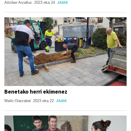
Aitziber Arzallus
2023 eka 24
JAIAK
Benetako herri ekimenez
Mailo Oiarzabal
2023 eka 22
JAIAK