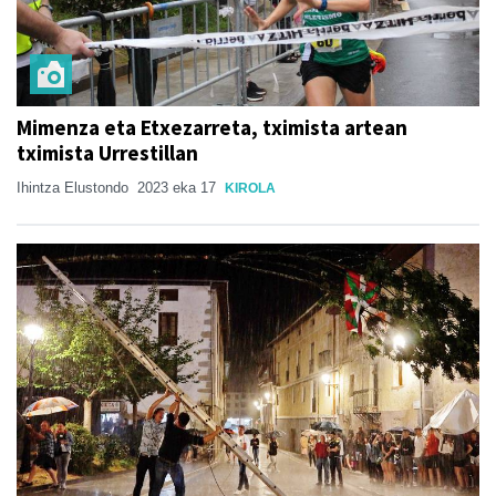
Mimenza eta Etxezarreta, tximista artean
tximista Urrestillan
Ihintza Elustondo
2023 eka 17
KIROLA