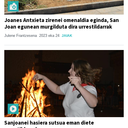
Joanes Antxieta zirenei omenaldia eginda, San
Joan egunean murgilduta dira urrestildarrak
Julene Frantzesena
2023 eka 24
JAIAK
Sanjoanei hasiera sutsua eman diete