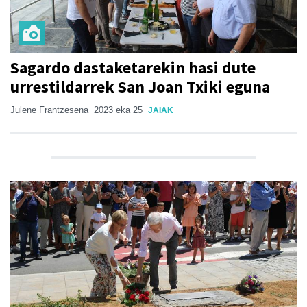
Sagardo dastaketarekin hasi dute
urrestildarrek San Joan Txiki eguna
Julene Frantzesena
2023 eka 25
JAIAK