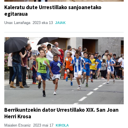
Kaleratu dute Urrestillako sanjoanetako
egitaraua
Unax Larrañaga
2023 eka 13
JAIAK
Berrikuntzekin dator Urrestillako XIX. San Joan
Herri Krosa
Maialen Etxaniz
2023 mai 17
KIROLA