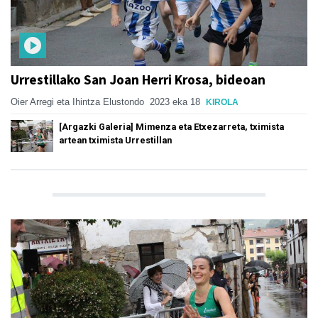
Urrestillako San Joan Herri Krosa, bideoan
Oier Arregi eta Ihintza Elustondo
2023 eka 18
KIROLA
[Argazki Galeria] Mimenza eta Etxezarreta, tximista
artean tximista Urrestillan