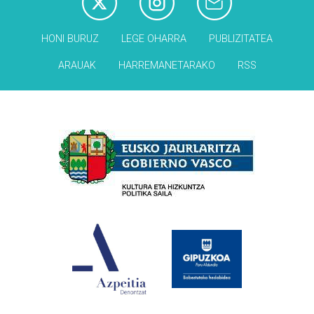
HONI BURUZ
LEGE OHARRA
PUBLIZITATEA
ARAUAK
HARREMANETARAKO
RSS
Babesleak