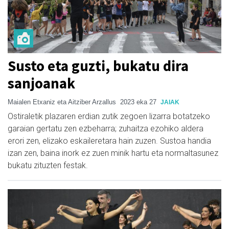
Susto eta guzti, bukatu dira
sanjoanak
Maialen Etxaniz eta Aitziber Arzallus
2023 eka 27
JAIAK
Ostiraletik plazaren erdian zutik zegoen lizarra botatzeko
garaian gertatu zen ezbeharra; zuhaitza ezohiko aldera
erori zen, elizako eskaileretara hain zuzen. Sustoa handia
izan zen, baina inork ez zuen minik hartu eta normaltasunez
bukatu zituzten festak.