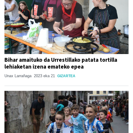
Bihar amaituko da Urrestillako patata tortilla
lehiaketan izena emateko epea
Unax Larrañaga
2023 eka 21
GIZARTEA