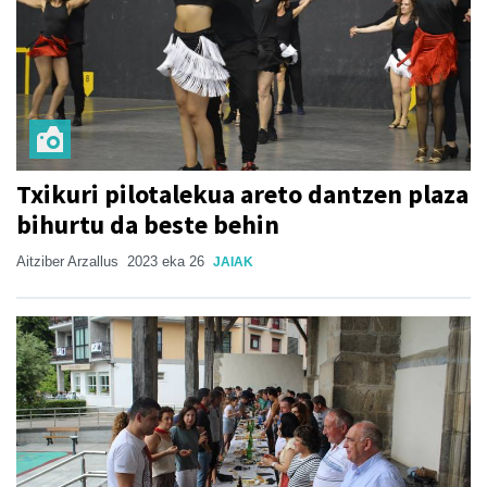
Txikuri pilotalekua areto dantzen plaza
bihurtu da beste behin
Aitziber Arzallus
2023 eka 26
JAIAK