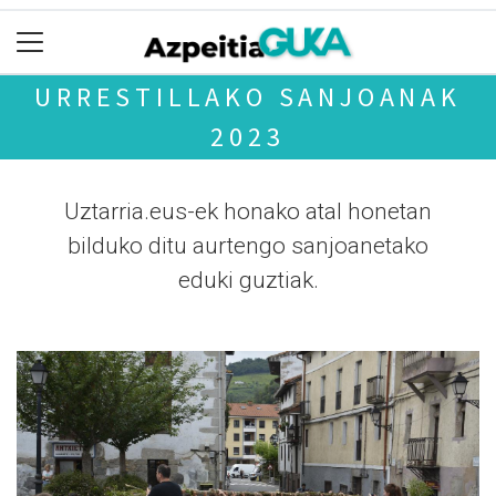
URRESTILLAKO SANJOANAK
2023
Uztarria.eus-ek honako atal honetan
bilduko ditu aurtengo sanjoanetako
eduki guztiak.