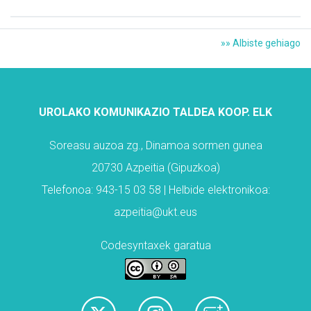
»» Albiste gehiago
UROLAKO KOMUNIKAZIO TALDEA KOOP. ELK
Soreasu auzoa zg., Dinamoa sormen gunea
20730 Azpeitia (Gipuzkoa)
Telefonoa: 943-15 03 58 | Helbide elektronikoa:
azpeitia@ukt.eus
Codesyntaxek garatua