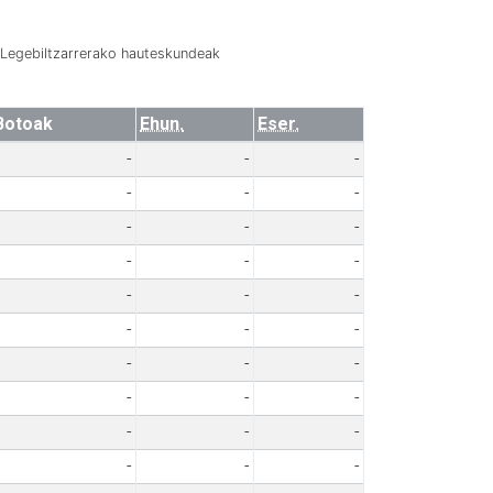
Legebiltzarrerako hauteskundeak
Botoak
Ehun.
Eser.
-
-
-
-
-
-
-
-
-
-
-
-
-
-
-
-
-
-
-
-
-
-
-
-
-
-
-
-
-
-