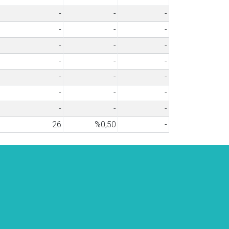
-
-
-
-
-
-
-
-
-
-
-
-
-
-
-
-
-
-
-
-
-
26
%0,50
-