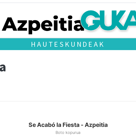
HAUTESKUNDEAK
ta
Se Acabó la Fiesta - Azpeitia
Boto kopurua