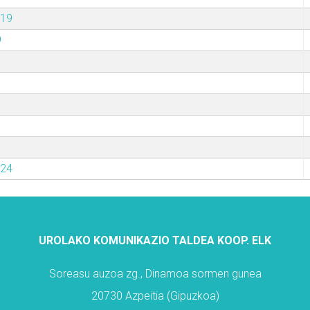
019
9
024
UROLAKO KOMUNIKAZIO TALDEA KOOP. ELK
Soreasu auzoa zg., Dinamoa sormen gunea
20730 Azpeitia (Gipuzkoa)