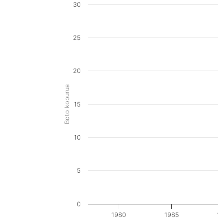
30
25
20
Boto kopurua
15
10
5
0
1980
1985