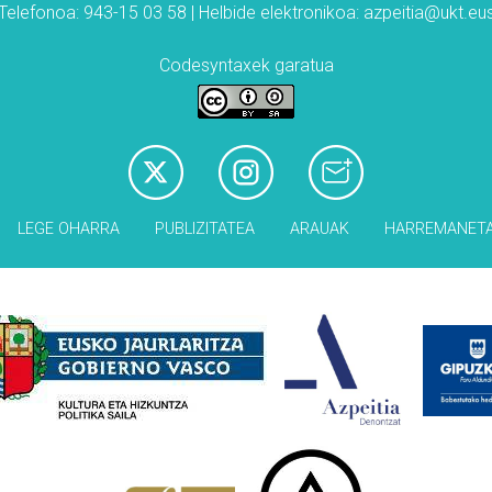
Telefonoa: 943-15 03 58 | Helbide elektronikoa: azpeitia@ukt.eu
Codesyntaxek garatua
LEGE OHARRA
PUBLIZITATEA
ARAUAK
HARREMANET
Babesleak