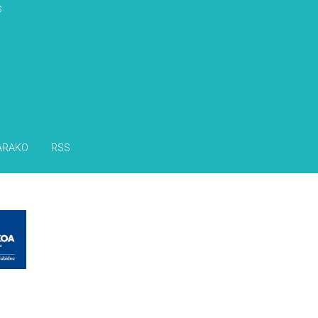
s
ARAKO
RSS