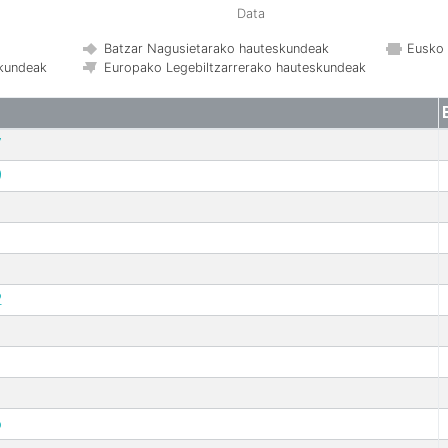
Data
Batzar Nagusietarako hauteskundeak
Eusko 
skundeak
Europako Legebiltzarrerako hauteskundeak
7
9
2
6