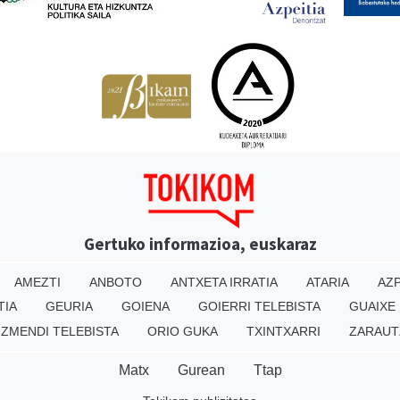
Gertuko informazioa, euskaraz
AMEZTI
ANBOTO
ANTXETA IRRATIA
ATARIA
AZP
TIA
GEURIA
GOIENA
GOIERRI TELEBISTA
GUAIXE
IZMENDI TELEBISTA
ORIO GUKA
TXINTXARRI
ZARAUT
Matx
Gurean
Ttap