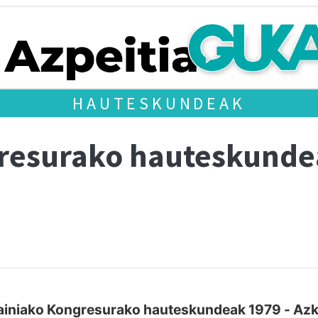
HAUTESKUNDEAK
gresurako hauteskund
iniako Kongresurako hauteskundeak 1979 - Azk