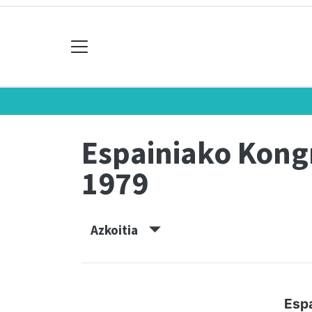
Espainiako Kon
1979
Azkoitia
Espa