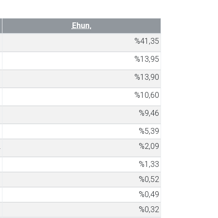
Ehun.
1
%41,35
6
%13,95
3
%13,90
7
%10,60
6
%9,46
8
%5,39
2
%2,09
1
%1,33
8
%0,52
6
%0,49
7
%0,32