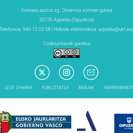
Soreasu auzoa zg., Dinamoa sormen gunea
20730 Azpeitia (Gipuzkoa)
Telefonoa: 943-15 03 58 | Helbide elektronikoa: azpeitia@ukt.eu
Codesyntaxek garatua
LEGE OHARRA
PUBLIZITATEA
ARAUAK
HARREMANET
Babesleak