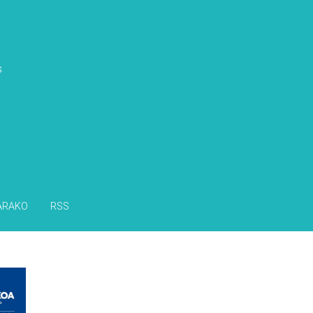
s
ARAKO
RSS