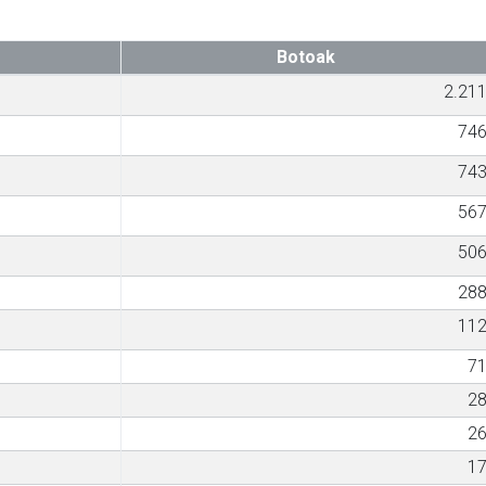
Botoak
2.21
74
74
56
50
28
11
7
2
2
1