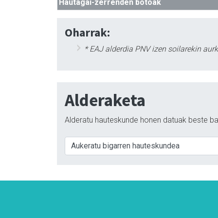
Hautagai-zerrenden botoak
Oharrak:
* EAJ alderdia PNV izen soilarekin aur
Alderaketa
Alderatu hauteskunde honen datuak beste ba