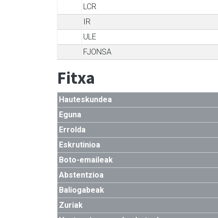
LCR
IR
ULE
FJONSA
Fitxa
Hauteskundea
Eguna
Errolda
Eskrutinioa
Boto-emaileak
Abstentzioa
Baliogabeak
Zuriak