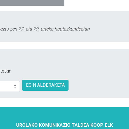
keztu zen 77. eta 79. urteko hauteskundeetan
tetkin
EGIN ALDERAKETA
UROLAKO KOMUNIKAZIO TALDEA KOOP. ELK