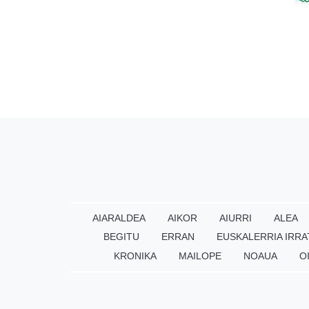
AIARALDEA
AIKOR
AIURRI
ALEA
BEGITU
ERRAN
EUSKALERRIA IRRA
KRONIKA
MAILOPE
NOAUA
O