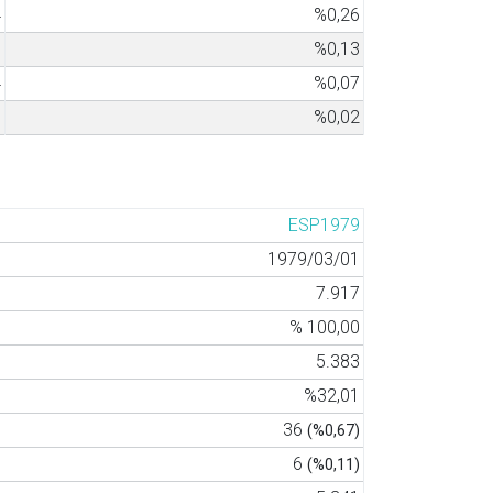
4
%0,26
7
%0,13
4
%0,07
1
%0,02
ESP1979
1979/03/01
7.917
% 100,00
5.383
%32,01
36
(%0,67)
6
(%0,11)