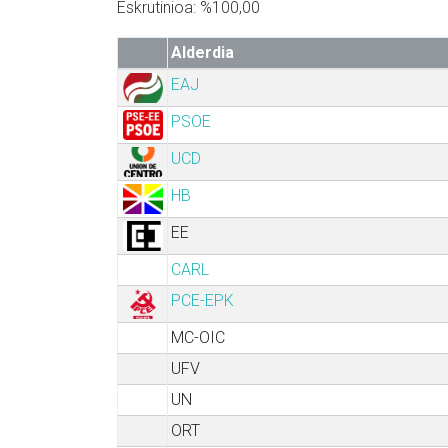
Eskrutinioa: %100,00
Alderdia
EAJ
PSOE
UCD
HB
EE
CARL
PCE-EPK
MC-OIC
UFV
UN
ORT