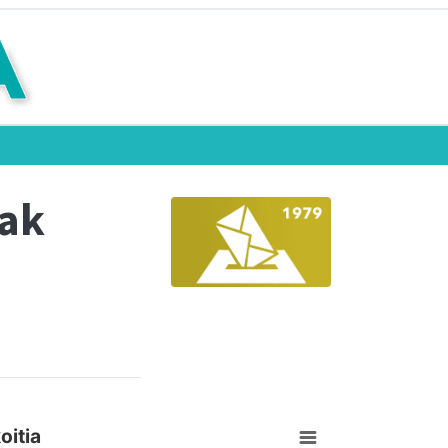
eak
oitia