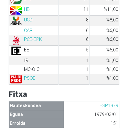
HB
11
%11,00
UCD
8
%8,00
CARL
6
%6,00
PCE-EPK
6
%6,00
EE
5
%5,00
IR
1
%1,00
MC-OIC
1
%1,00
PSOE
1
%1,00
Fitxa
Hauteskundea
ESP1979
Eguna
1979/03/01
Errolda
151