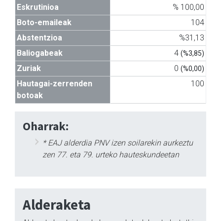
Eskrutinioa
% 100,00
Boto-emaileak
104
Abstentzioa
%31,13
Baliogabeak
4
(%3,85)
Zuriak
0
(%0,00)
Hautagai-zerrenden
100
botoak
Oharrak:
* EAJ alderdia PNV izen soilarekin aurkeztu
zen 77. eta 79. urteko hauteskundeetan
Alderaketa