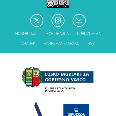
HONI BURUZ
LEGE OHARRA
PUBLIZITATEA
ARAUAK
HARREMANETARAKO
RSS
Babesleak