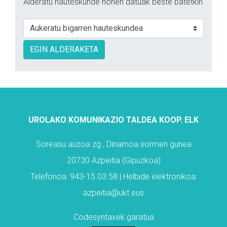
Alderatu hauteskunde honen datuak beste batetkin
EGIN ALDERAKETA
UROLAKO KOMUNIKAZIO TALDEA KOOP. ELK
Soreasu auzoa zg., Dinamoa sormen gunea
20730 Azpeitia (Gipuzkoa)
Telefonoa: 943-15 03 58 | Helbide elektronikoa:
azpeitia@ukt.eus
Codesyntaxek garatua