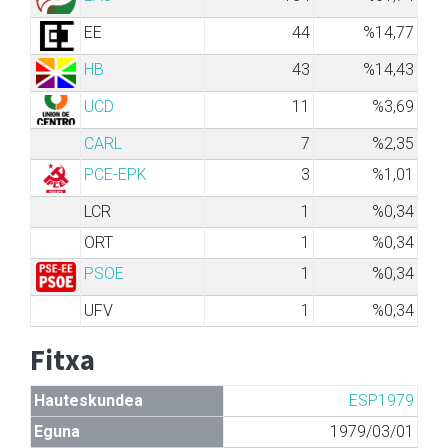
EE
44
%14,77
HB
43
%14,43
UCD
11
%3,69
CARL
7
%2,35
PCE-EPK
3
%1,01
LCR
1
%0,34
ORT
1
%0,34
PSOE
1
%0,34
UFV
1
%0,34
Fitxa
Hauteskundea
ESP1979
Eguna
1979/03/01