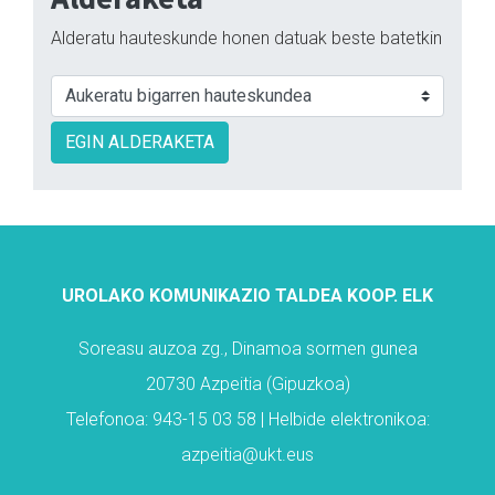
Alderatu hauteskunde honen datuak beste batetkin
EGIN ALDERAKETA
UROLAKO KOMUNIKAZIO TALDEA KOOP. ELK
Soreasu auzoa zg., Dinamoa sormen gunea
20730 Azpeitia (Gipuzkoa)
Telefonoa: 943-15 03 58 | Helbide elektronikoa:
azpeitia@ukt.eus