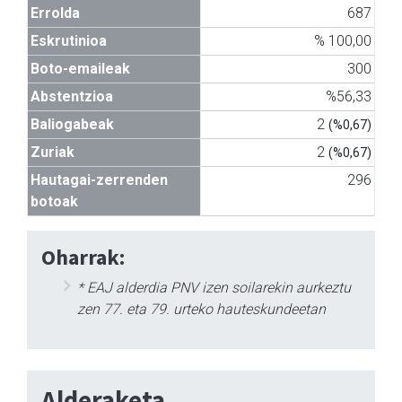
Errolda
687
Eskrutinioa
% 100,00
Boto-emaileak
300
Abstentzioa
%56,33
Baliogabeak
2
(%0,67)
Zuriak
2
(%0,67)
Hautagai-zerrenden
296
botoak
Oharrak:
* EAJ alderdia PNV izen soilarekin aurkeztu
zen 77. eta 79. urteko hauteskundeetan
Alderaketa