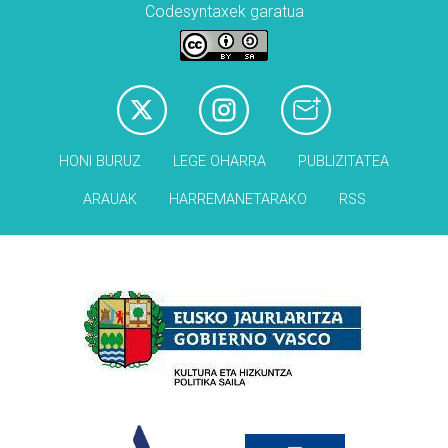
Codesyntaxek garatua
HONI BURUZ
LEGE OHARRA
PUBLIZITATEA
ARAUAK
HARREMANETARAKO
RSS
Babesleak