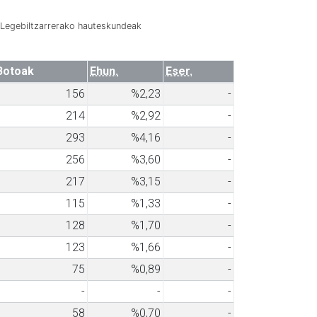
Legebiltzarrerako hauteskundeak
Botoak
Ehun.
Eser.
156
%2,23
-
214
%2,92
-
293
%4,16
-
256
%3,60
-
217
%3,15
-
115
%1,33
-
128
%1,70
-
123
%1,66
-
75
%0,89
-
-
-
-
58
%0,70
-