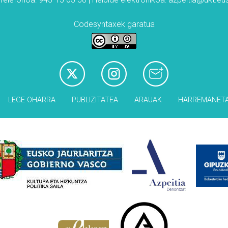
Codesyntaxek garatua
LEGE OHARRA
PUBLIZITATEA
ARAUAK
HARREMANET
Babesleak