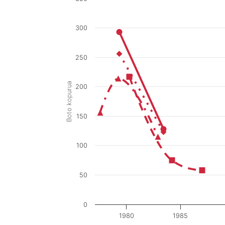
300
250
Boto kopurua
200
150
100
50
0
1980
1985