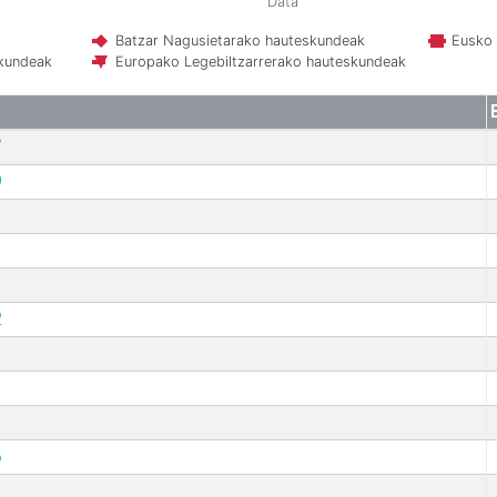
Data
Batzar Nagusietarako hauteskundeak
Eusko 
skundeak
Europako Legebiltzarrerako hauteskundeak
7
9
2
6