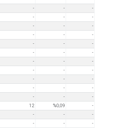
-
-
-
-
-
-
-
-
-
-
-
-
-
-
-
-
-
-
-
-
-
-
-
-
-
-
-
-
-
-
-
-
-
12
%0,09
-
-
-
-
-
-
-