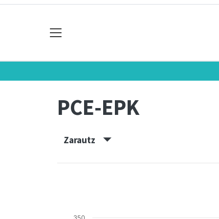
PCE-EPK
Zarautz
350