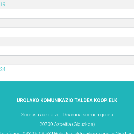
019
9
024
UROLAKO KOMUNIKAZIO TALDEA KOOP. ELK
Soreasu auzoa zg., Dinamoa sormen gunea
20730 Azpeitia (Gipuzkoa)
Telefonoa: 943-15 03 58 | Helbide elektronikoa: azpeitia@ukt.eu