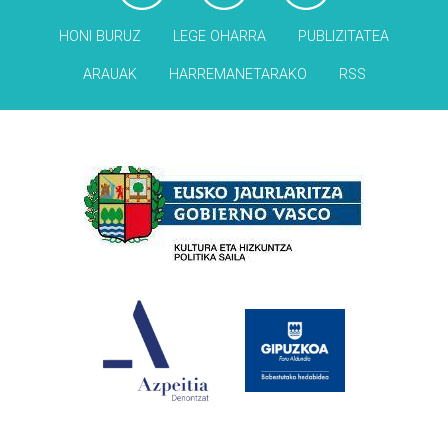
HONI BURUZ
LEGE OHARRA
PUBLIZITATEA
ARAUAK
HARREMANETARAKO
RSS
Babesleak