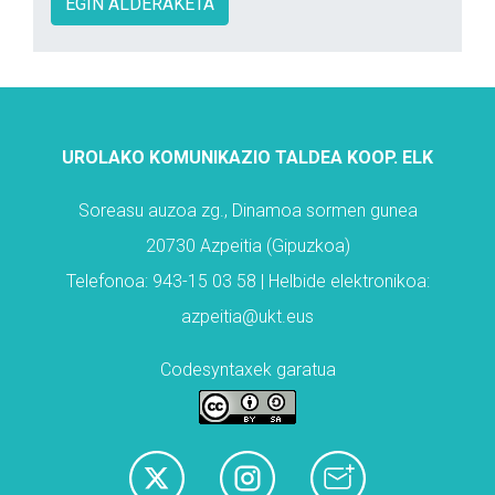
EGIN ALDERAKETA
UROLAKO KOMUNIKAZIO TALDEA KOOP. ELK
Soreasu auzoa zg., Dinamoa sormen gunea
20730 Azpeitia (Gipuzkoa)
Telefonoa: 943-15 03 58 | Helbide elektronikoa:
azpeitia@ukt.eus
Codesyntaxek garatua