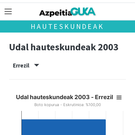
HAUTESKUNDEAK
Udal hauteskundeak 2003
Errezil
Udal hauteskundeak 2003 - Errezil
Boto kopurua - Eskrutinioa: %100,00