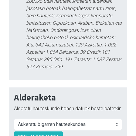
2003ko udal hauteskundeetan alderdiak
jasotako botoak baliogabetzat hartu ziren,
bere hautesle zerrendak legez kanporatu
baitzituzten Gipuzkoan, Araban, Bizkaian eta
Nafarroan. Ondorengoak izan ziren
baliogabeko botoak eskualdeko herrietan:
Aia: 342 Aizarnazabal: 129 Azkoitia: 1.002
Azpeitia: 1.864 Beizama: 39 Errezil: 181
Getaria: 395 Orio: 491 Zarautz: 1.687 Zestoa:
627 Zumaia: 799
Alderaketa
Alderatu hauteskunde honen datuak beste batetkin