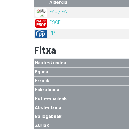
Alderdia
EAJ / EA
PSOE
PP
Fitxa
Hauteskundea
Eguna
Errolda
Eskrutinioa
Boto-emaileak
Abstentzioa
Baliogabeak
Zuriak