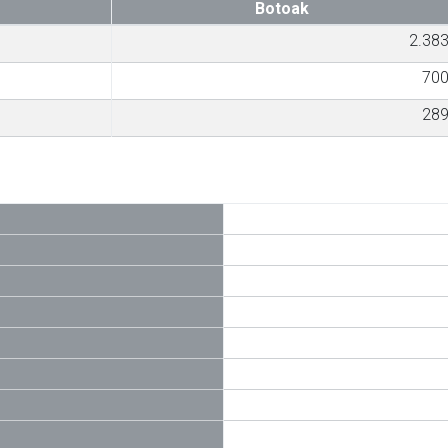
Botoak
2.38
70
28