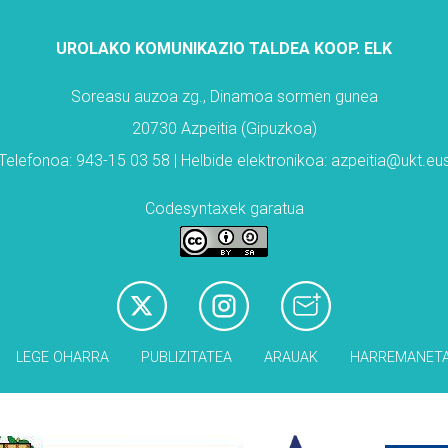
UROLAKO KOMUNIKAZIO TALDEA KOOP. ELK
Soreasu auzoa zg., Dinamoa sormen gunea
20730 Azpeitia (Gipuzkoa)
Telefonoa: 943-15 03 58 | Helbide elektronikoa: azpeitia@ukt.eu
Codesyntaxek garatua
LEGE OHARRA
PUBLIZITATEA
ARAUAK
HARREMANET
Babesleak