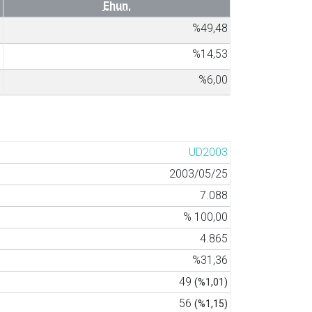
Ehun.
3
%49,48
0
%14,53
9
%6,00
UD2003
2003/05/25
7.088
% 100,00
4.865
%31,36
49
(%1,01)
56
(%1,15)