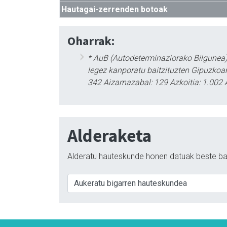
Hautagai-zerrenden botoak
Oharrak:
* AuB (Autodeterminaziorako Bilgunea)
legez kanporatu baitzituzten Gipuzkoan
342 Aizarnazabal: 129 Azkoitia: 1.002 
Alderaketa
Alderatu hauteskunde honen datuak beste ba