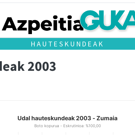
HAUTESKUNDEAK
deak 2003
Udal hauteskundeak 2003 - Zumaia
Boto kopurua - Eskrutinioa: %100,00