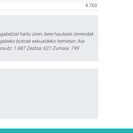
4.760
abetzat hartu ziren, bere hautesle zerrendak
gabeko botoak eskualdeko herrietan: Aia:
Zarautz: 1.687 Zestoa: 627 Zumaia: 799