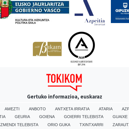
Gertuko informazioa, euskaraz
AMEZTI
ANBOTO
ANTXETA IRRATIA
ATARIA
AZP
TIA
GEURIA
GOIENA
GOIERRI TELEBISTA
GUAIXE
IZMENDI TELEBISTA
ORIO GUKA
TXINTXARRI
ZARAUT