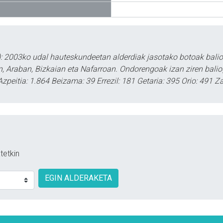
: 2003ko udal hauteskundeetan alderdiak jasotako botoak baliog
, Araban, Bizkaian eta Nafarroan. Ondorengoak izan ziren balio
Azpeitia: 1.864 Beizama: 39 Errezil: 181 Getaria: 395 Orio: 491 
tetkin
EGIN ALDERAKETA