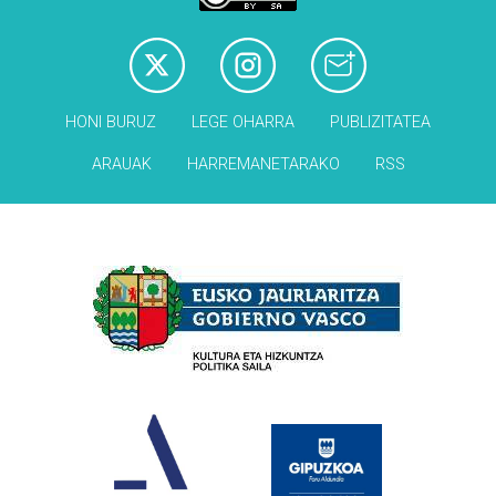
HONI BURUZ
LEGE OHARRA
PUBLIZITATEA
ARAUAK
HARREMANETARAKO
RSS
Babesleak