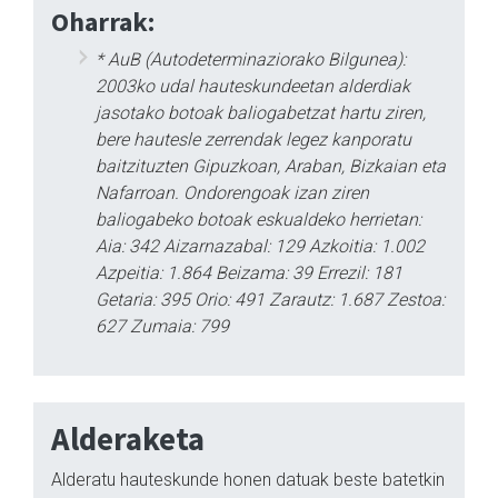
Oharrak:
* AuB (Autodeterminaziorako Bilgunea):
2003ko udal hauteskundeetan alderdiak
jasotako botoak baliogabetzat hartu ziren,
bere hautesle zerrendak legez kanporatu
baitzituzten Gipuzkoan, Araban, Bizkaian eta
Nafarroan. Ondorengoak izan ziren
baliogabeko botoak eskualdeko herrietan:
Aia: 342 Aizarnazabal: 129 Azkoitia: 1.002
Azpeitia: 1.864 Beizama: 39 Errezil: 181
Getaria: 395 Orio: 491 Zarautz: 1.687 Zestoa:
627 Zumaia: 799
Alderaketa
Alderatu hauteskunde honen datuak beste batetkin