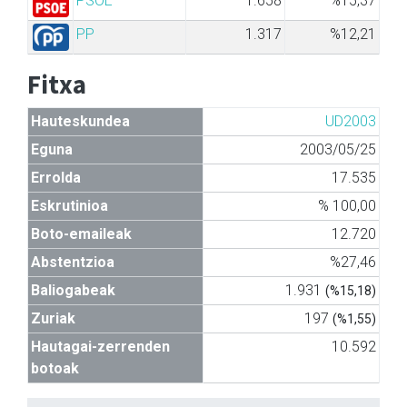
PSOE
1.658
%15,37
PP
1.317
%12,21
Fitxa
Hauteskundea
UD2003
Eguna
2003/05/25
Errolda
17.535
Eskrutinioa
% 100,00
Boto-emaileak
12.720
Abstentzioa
%27,46
Baliogabeak
1.931
(%15,18)
Zuriak
197
(%1,55)
Hautagai-zerrenden
10.592
botoak