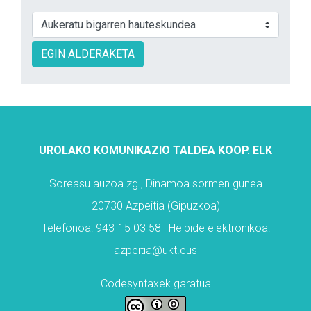
EGIN ALDERAKETA
UROLAKO KOMUNIKAZIO TALDEA KOOP. ELK
Soreasu auzoa zg., Dinamoa sormen gunea
20730 Azpeitia (Gipuzkoa)
Telefonoa: 943-15 03 58 | Helbide elektronikoa:
azpeitia@ukt.eus
Codesyntaxek garatua