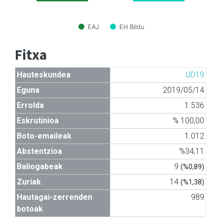
EAJ
EH Bildu
Fitxa
Hauteskundea
UD19
Eguna
2019/05/14
Errolda
1.536
Eskrutinioa
% 100,00
Boto-emaileak
1.012
Abstentzioa
%34,11
Baliogabeak
9
(%0,89)
Zuriak
14
(%1,38)
Hautagai-zerrenden
989
botoak