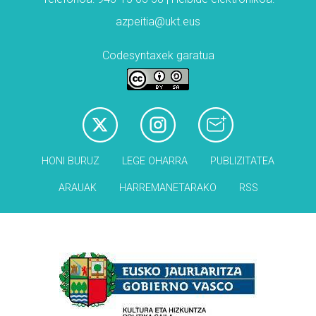
azpeitia@ukt.eus
Codesyntaxek garatua
HONI BURUZ
LEGE OHARRA
PUBLIZITATEA
ARAUAK
HARREMANETARAKO
RSS
Babesleak