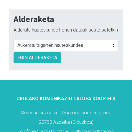
Alderaketa
Alderatu hauteskunde honen datuak beste batetkin
EGIN ALDERAKETA
UROLAKO KOMUNIKAZIO TALDEA KOOP. ELK
Soreasu auzoa zg., Dinamoa sormen gunea
20730 Azpeitia (Gipuzkoa)
Telefonoa: 943-15 03 58 | Helbide elektronikoa: