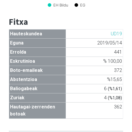
EH Bildu
EG
Fitxa
Hauteskundea
UD19
Eguna
2019/05/14
Errolda
441
Eskrutinioa
% 100,00
Boto-emaileak
372
Abstentzioa
%15,65
Baliogabeak
6
(%1,61)
Zuriak
4
(%1,08)
Hautagai-zerrenden
362
botoak