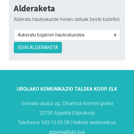
Alderaketa
Alderatu hauteskunde honen datuak beste batetkin
EGIN ALDERAKETA
UROLAKO KOMUNIKAZIO TALDEA KOOP. ELK
Soreasu auzoa zg., Dinamoa sormen gunea
20730 Azpeitia (Gipuzkoa)
Telefonoa: 943-15 03 58 | Helbide elektronikoa:
azpeitia@ukt.eus