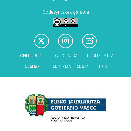
Codesyntaxek garatua
HONI BURUZ
LEGE OHARRA
PUBLIZITATEA
ARAUAK
HARREMANETARAKO
RSS
Babesleak