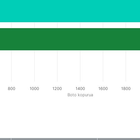
800
1000
1200
1400
1600
1800
Boto kopurua