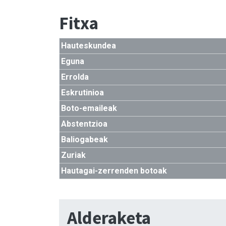
Fitxa
Hauteskundea
Eguna
Errolda
Eskrutinioa
Boto-emaileak
Abstentzioa
Baliogabeak
Zuriak
Hautagai-zerrenden botoak
Alderaketa