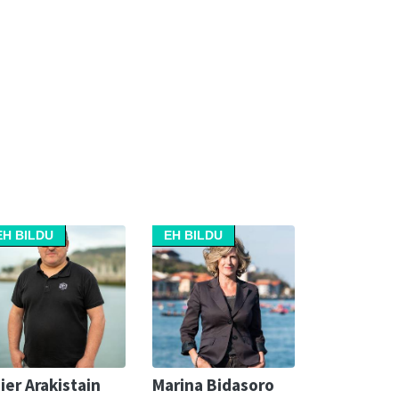
EH BILDU
EH BILDU
ier Arakistain
Marina Bidasoro