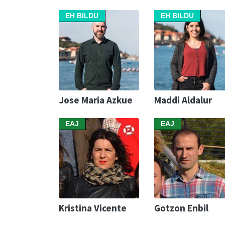
EH BILDU
EH BILDU
Jose Maria Azkue
Maddi Aldalur
EAJ
EAJ
Kristina Vicente
Gotzon Enbil