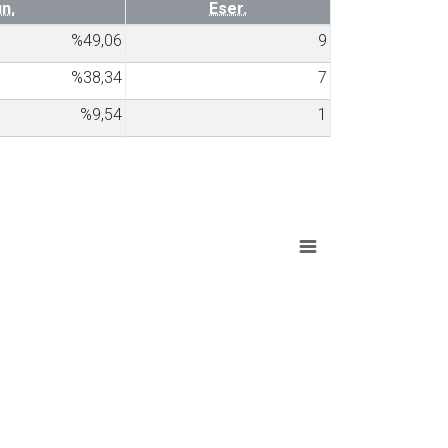
n.
Eser.
%49,06
9
%38,34
7
%9,54
1