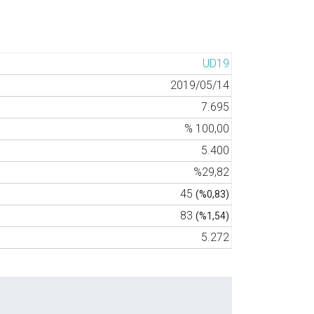
UD19
2019/05/14
7.695
% 100,00
5.400
%29,82
45
(%0,83)
83
(%1,54)
5.272