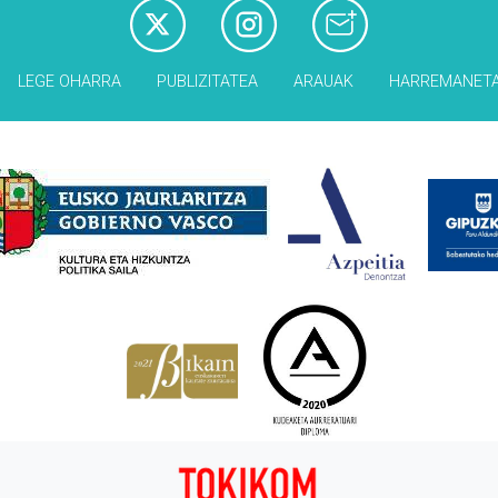
LEGE OHARRA
PUBLIZITATEA
ARAUAK
HARREMANET
Babesleak