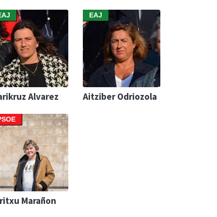
EAJ
EAJ
rikruz Alvarez
Aitziber Odriozola
PSOE
ritxu Marañon