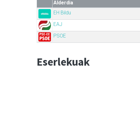
Alderdia
EH Bildu
EAJ
PSOE
Eserlekuak