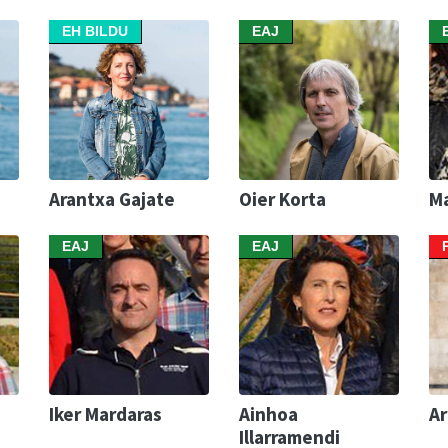
EH BILDU
EAJ
Arantxa Gajate
Oier Korta
Ma
EAJ
EAJ
Iker Mardaras
Ainhoa
Ar
Illarramendi