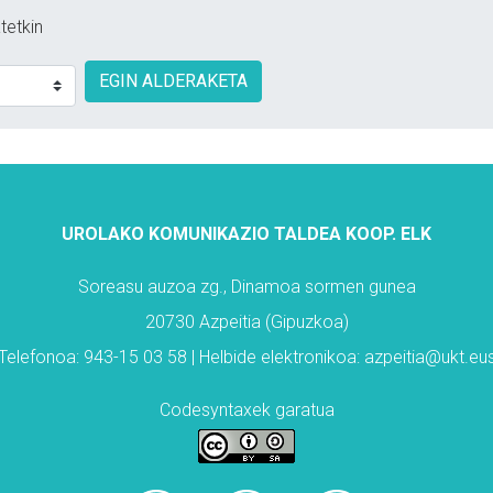
tetkin
EGIN ALDERAKETA
UROLAKO KOMUNIKAZIO TALDEA KOOP. ELK
Soreasu auzoa zg., Dinamoa sormen gunea
20730 Azpeitia (Gipuzkoa)
Telefonoa: 943-15 03 58 | Helbide elektronikoa: azpeitia@ukt.eu
Codesyntaxek garatua