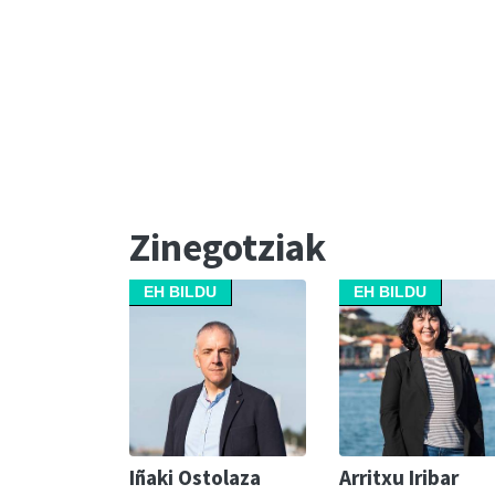
Zinegotziak
EH BILDU
EH BILDU
Iñaki Ostolaza
Arritxu Iribar