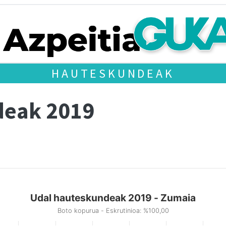
HAUTESKUNDEAK
deak 2019
Udal hauteskundeak 2019 - Zumaia
Boto kopurua - Eskrutinioa: %100,00