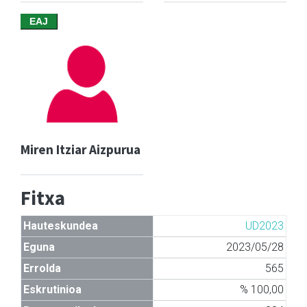
EAJ
Miren Itziar Aizpurua
Fitxa
Hauteskundea
UD2023
Eguna
2023/05/28
Errolda
565
Eskrutinioa
% 100,00