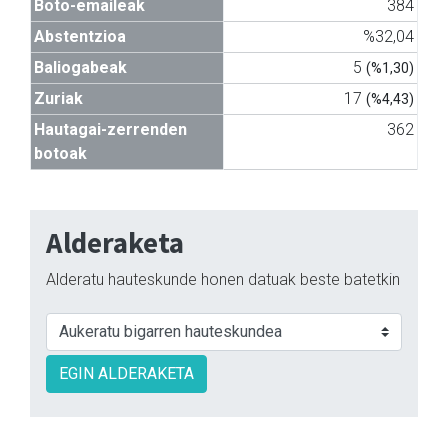
Boto-emaileak
384
Abstentzioa
%32,04
Baliogabeak
5
(%1,30)
Zuriak
17
(%4,43)
Hautagai-zerrenden
362
botoak
Alderaketa
Alderatu hauteskunde honen datuak beste batetkin
EGIN ALDERAKETA