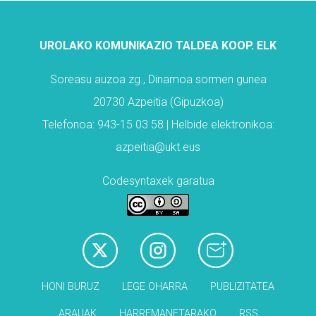
UROLAKO KOMUNIKAZIO TALDEA KOOP. ELK
Soreasu auzoa zg., Dinamoa sormen gunea
20730 Azpeitia (Gipuzkoa)
Telefonoa: 943-15 03 58 | Helbide elektronikoa:
azpeitia@ukt.eus
Codesyntaxek garatua
HONI BURUZ
LEGE OHARRA
PUBLIZITATEA
ARAUAK
HARREMANETARAKO
RSS