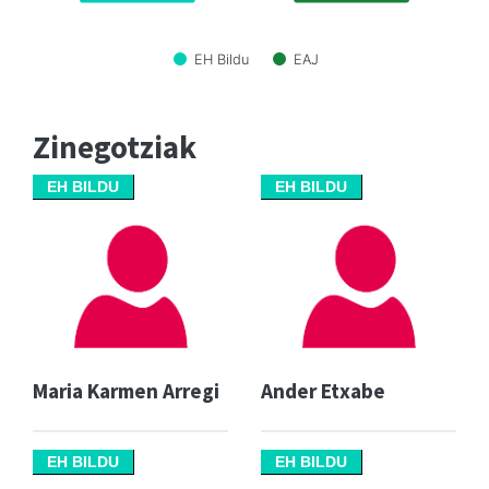
EH Bildu
EAJ
Zinegotziak
EH BILDU
EH BILDU
Maria Karmen Arregi
Ander Etxabe
EH BILDU
EH BILDU