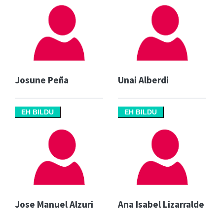
Josune Peña
Unai Alberdi
EH BILDU
EH BILDU
Jose Manuel Alzuri
Ana Isabel Lizarralde