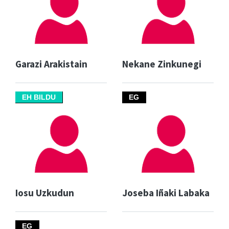
Garazi Arakistain
Nekane Zinkunegi
EH BILDU
EG
Iosu Uzkudun
Joseba Iñaki Labaka
EG