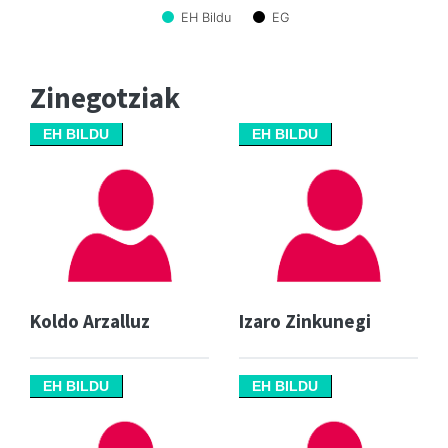
EH Bildu
EG
Zinegotziak
EH BILDU
EH BILDU
Koldo Arzalluz
Izaro Zinkunegi
EH BILDU
EH BILDU