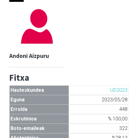
Andoni Aizpuru
Fitxa
Hauteskundea
UD2023
Eguna
2023/05/28
Errolda
448
Eskrutinioa
% 100,00
Boto-emaileak
322
Abstentzioa
%28,13