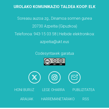
UROLAKO KOMUNIKAZIO TALDEA KOOP. ELK
Soreasu auzoa zg., Dinamoa sormen gunea
20730 Azpeitia (Gipuzkoa)
Telefonoa: 943-15 03 58 | Helbide elektronikoa:
azpeitia@ukt.eus
Codesyntaxek garatua
HONI BURUZ
LEGE OHARRA
PUBLIZITATEA
ARAUAK
HARREMANETARAKO
RSS