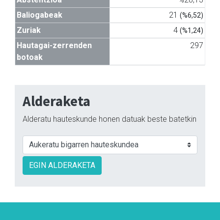
Baliogabeak
21
(%6,52)
Zuriak
4
(%1,24)
Hautagai-zerrenden
297
botoak
Alderaketa
Alderatu hauteskunde honen datuak beste batetkin
EGIN ALDERAKETA