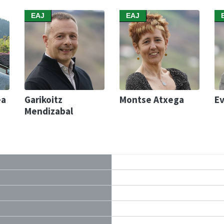
EAJ
EAJ
ea
Garikoitz
Montse Atxega
Ev
Mendizabal