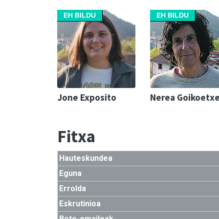
EH BILDU
EH BILDU
Jone Exposito
Nerea Goikoetx
Fitxa
Hauteskundea
Eguna
Errolda
Eskrutinioa
Boto-emaileak