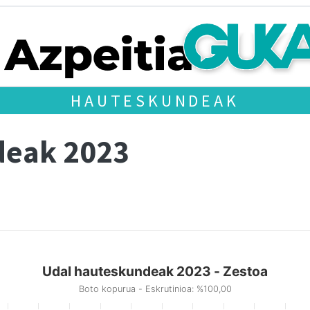
HAUTESKUNDEAK
deak 2023
Udal hauteskundeak 2023 - Zestoa
Boto kopurua - Eskrutinioa: %100,00