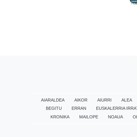
AIARALDEA
AIKOR
AIURRI
ALEA
BEGITU
ERRAN
EUSKALERRIA IRRA
KRONIKA
MAILOPE
NOAUA
O