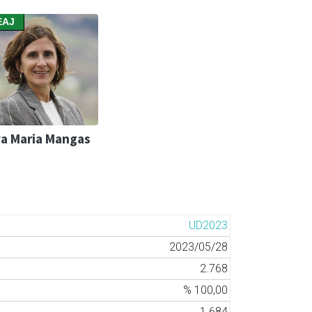
EAJ
a Maria Mangas
UD2023
2023/05/28
2.768
% 100,00
1.684