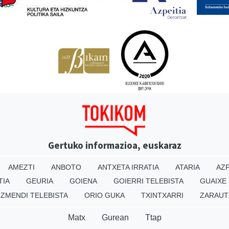
Gertuko informazioa, euskaraz
AMEZTI
ANBOTO
ANTXETA IRRATIA
ATARIA
AZP
TIA
GEURIA
GOIENA
GOIERRI TELEBISTA
GUAIXE
IZMENDI TELEBISTA
ORIO GUKA
TXINTXARRI
ZARAUT
Matx
Gurean
Ttap