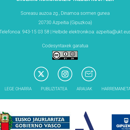
Soreasu auzoa zg., Dinamoa sormen gunea
20730 Azpeitia (Gipuzkoa)
Telefonoa: 943-15 03 58 | Helbide elektronikoa: azpeitia@ukt.eu
Codesyntaxek garatua
LEGE OHARRA
PUBLIZITATEA
ARAUAK
HARREMANET
Babesleak