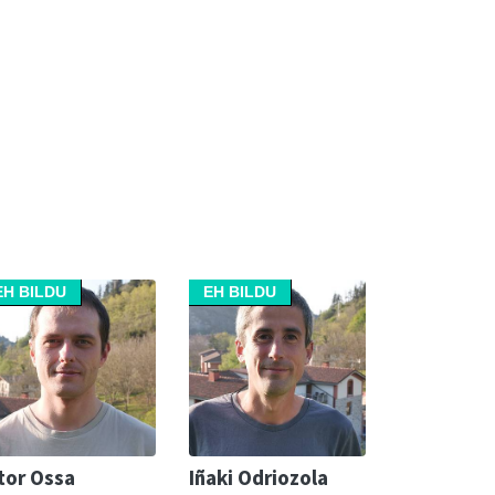
EH BILDU
EH BILDU
tor Ossa
Iñaki Odriozola