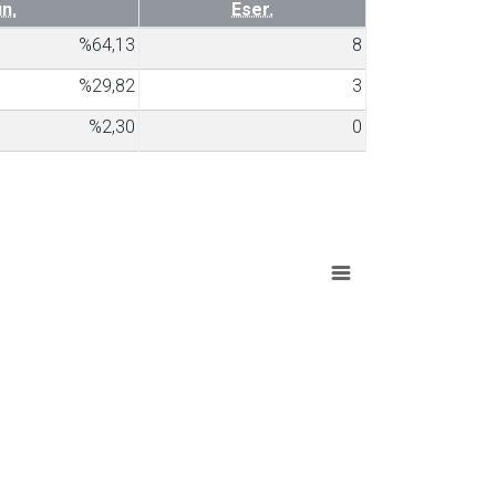
n.
Eser.
%64,13
8
%29,82
3
%2,30
0