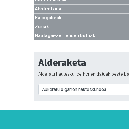
Abstentzioa
Baliogabeak
Zuriak
Hautagai-zerrenden botoak
Alderaketa
Alderatu hauteskunde honen datuak beste ba