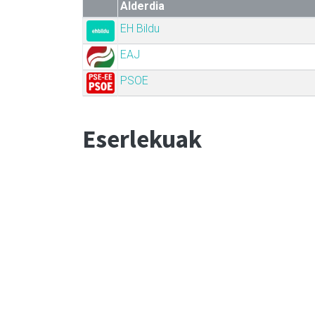
Alderdia
EH Bildu
EAJ
PSOE
Eserlekuak