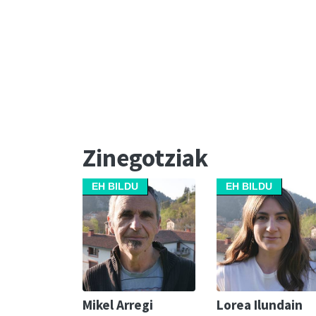
Zinegotziak
EH BILDU
EH BILDU
Mikel Arregi
Lorea Ilundain