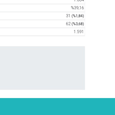
%39,16
31
(%1,84)
62
(%3,68)
1.591