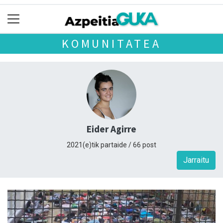
KOMUNITATEA
Eider Agirre
2021(e)tik partaide / 66 post
Jarraitu