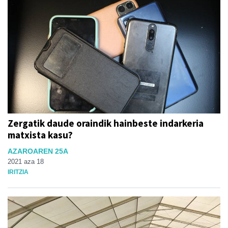
Zergatik daude oraindik hainbeste indarkeria
matxista kasu?
AZAROAREN 25A
2021 aza 18
IRITZIA