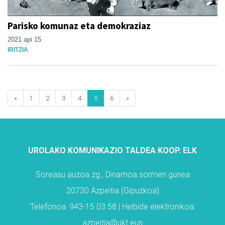
Parisko komunaz eta demokraziaz
2021 api 15
IRITZIA
«
1
2
3
4
5
6
»
UROLAKO KOMUNIKAZIO TALDEA KOOP. ELK
Soreasu auzoa zg., Dinamoa sormen gunea
20730 Azpeitia (Gipuzkoa)
Telefonoa: 943-15 03 58 | Helbide elektronikoa:
azpeitia@ukt.eus