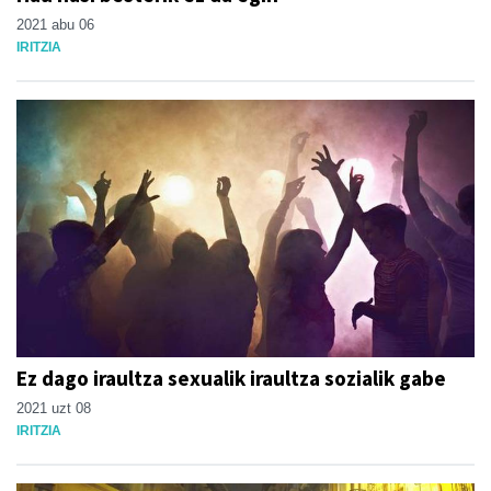
2021 abu 06
IRITZIA
Ez dago iraultza sexualik iraultza sozialik gabe
2021 uzt 08
IRITZIA