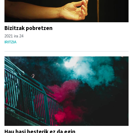
Bizitzak pobretzen
2021 ira 24
IRITZIA
Hau hasi besterik ez da egin