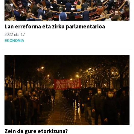
Lan erreforma eta zirku parlamentarioa
2022 ots 17
EKONOMIA
Zein da gure etorkizuna?