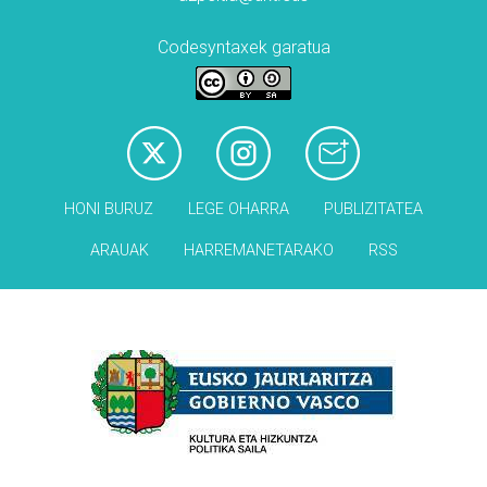
Codesyntaxek garatua
HONI BURUZ
LEGE OHARRA
PUBLIZITATEA
ARAUAK
HARREMANETARAKO
RSS
Babesleak