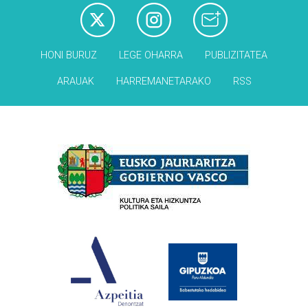
HONI BURUZ
LEGE OHARRA
PUBLIZITATEA
ARAUAK
HARREMANETARAKO
RSS
Babesleak