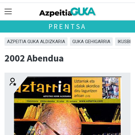
PRENTSA
AZPEITIA GUKA ALDIZKARIA
GUKA GEHIGARRIA
IKUSBE
2002 Abendua