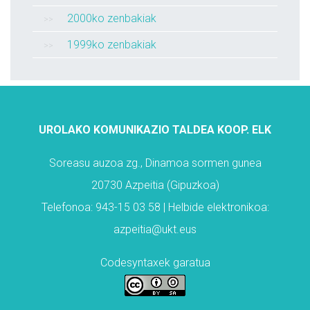
2000ko zenbakiak
1999ko zenbakiak
UROLAKO KOMUNIKAZIO TALDEA KOOP. ELK
Soreasu auzoa zg., Dinamoa sormen gunea
20730 Azpeitia (Gipuzkoa)
Telefonoa: 943-15 03 58 | Helbide elektronikoa:
azpeitia@ukt.eus
Codesyntaxek garatua