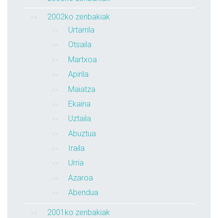
2002ko zenbakiak
Urtarrila
Otsaila
Martxoa
Apirila
Maiatza
Ekaina
Uztaila
Abuztua
Iraila
Urria
Azaroa
Abendua
2001ko zenbakiak