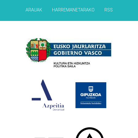
ARAUAK
HARREMANETARAKO
RSS
Babesleak