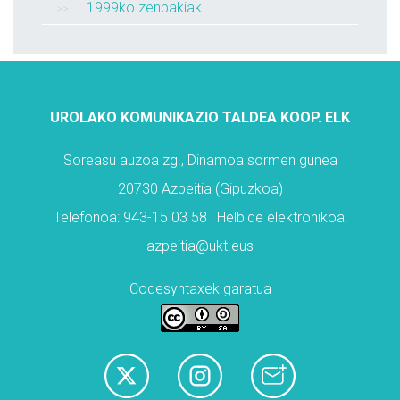
1999ko zenbakiak
UROLAKO KOMUNIKAZIO TALDEA KOOP. ELK
Soreasu auzoa zg., Dinamoa sormen gunea
20730 Azpeitia (Gipuzkoa)
Telefonoa: 943-15 03 58 | Helbide elektronikoa:
azpeitia@ukt.eus
Codesyntaxek garatua