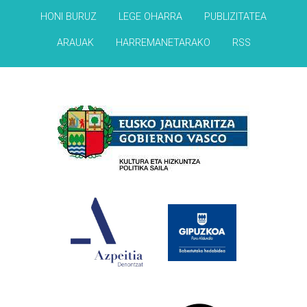
HONI BURUZ
LEGE OHARRA
PUBLIZITATEA
ARAUAK
HARREMANETARAKO
RSS
Babesleak