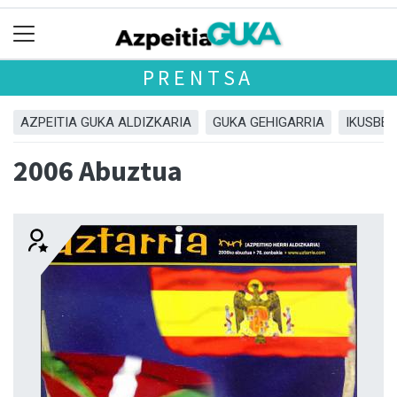
PRENTSA
AZPEITIA GUKA ALDIZKARIA
GUKA GEHIGARRIA
IKUSBE
2006 Abuztua