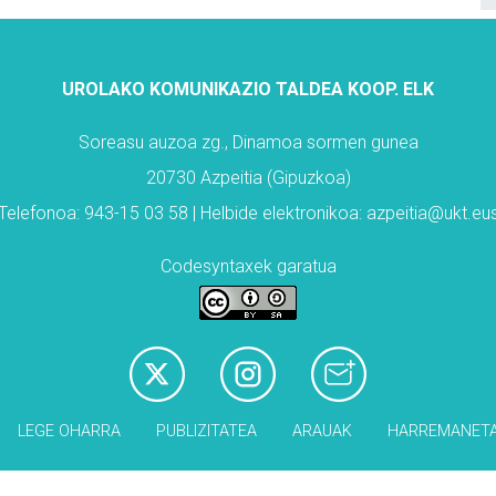
UROLAKO KOMUNIKAZIO TALDEA KOOP. ELK
Soreasu auzoa zg., Dinamoa sormen gunea
20730 Azpeitia (Gipuzkoa)
Telefonoa: 943-15 03 58 | Helbide elektronikoa: azpeitia@ukt.eu
Codesyntaxek garatua
LEGE OHARRA
PUBLIZITATEA
ARAUAK
HARREMANET