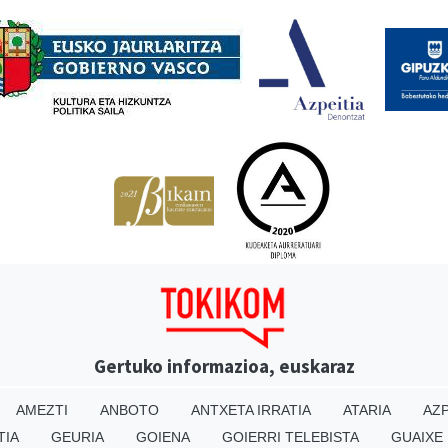
Babesleak
Gertuko informazioa, euskaraz
AMEZTI
ANBOTO
ANTXETA IRRATIA
ATARIA
AZP
TIA
GEURIA
GOIENA
GOIERRI TELEBISTA
GUAIXE