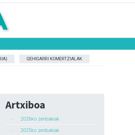
IA)
GEHIGARRI KOMERTZIALAK
Artxiboa
2026ko zenbakiak
2025ko zenbakiak