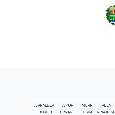
AIARALDEA
AIKOR
AIURRI
ALEA
BEGITU
ERRAN
EUSKALERRIA IRRA