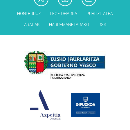
HONI BURUZ
LEGE OHARRA
PUBLIZITATEA
ARAUAK
HARREMANETARAKO
RSS
Babesleak