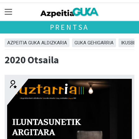
PRENTSA
AZPEITIA GUKA ALDIZKARIA
GUKA GEHIGARRIA
IKUSBE
2020 Otsaila