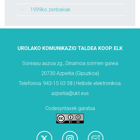
1999ko zenbakiak
UROLAKO KOMUNIKAZIO TALDEA KOOP. ELK
Soreasu auzoa zg., Dinamoa sormen gunea
20730 Azpeitia (Gipuzkoa)
Telefonoa: 943-15 03 58 | Helbide elektronikoa:
azpeitia@ukt.eus
Codesyntaxek garatua