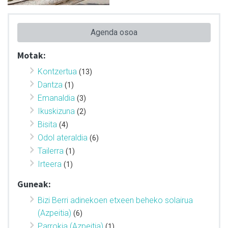
Agenda osoa
Motak:
Kontzertua
(13)
Dantza
(1)
Emanaldia
(3)
Ikuskizuna
(2)
Bisita
(4)
Odol ateraldia
(6)
Tailerra
(1)
Irteera
(1)
Guneak:
Bizi Berri adinekoen etxeen beheko solairua
(Azpeitia)
(6)
Parrokia (Azpeitia)
(1)