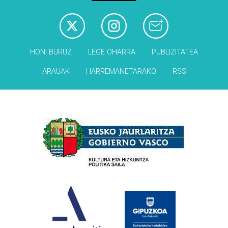
HONI BURUZ
LEGE OHARRA
PUBLIZITATEA
ARAUAK
HARREMANETARAKO
RSS
Babesleak