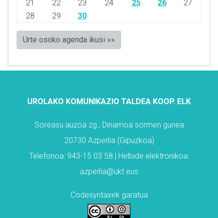
21
22
23
24
25
26
27
28
29
30
Urte osoko agenda ikusi »»
UROLAKO KOMUNIKAZIO TALDEA KOOP. ELK
Soreasu auzoa zg., Dinamoa sormen gunea
20730 Azpeitia (Gipuzkoa)
Telefonoa: 943-15 03 58 | Helbide elektronikoa:
azpeitia@ukt.eus
Codesyntaxek garatua