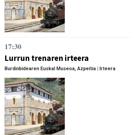
17:30
Lurrun trenaren irteera
Burdinbidearen Euskal Museoa, Azpeitia | Irteera