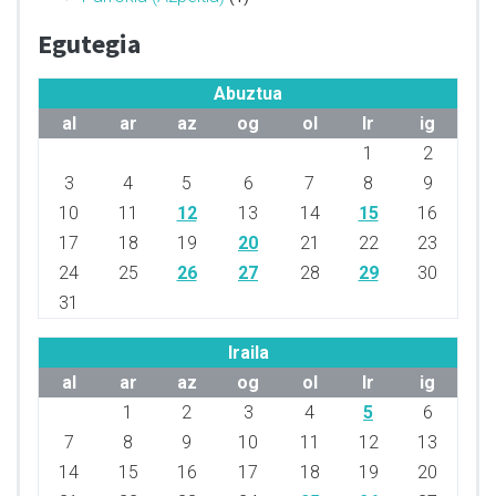
Egutegia
Abuztua
al
ar
az
og
ol
lr
ig
1
2
3
4
5
6
7
8
9
10
11
12
13
14
15
16
17
18
19
20
21
22
23
24
25
26
27
28
29
30
31
Iraila
al
ar
az
og
ol
lr
ig
1
2
3
4
5
6
7
8
9
10
11
12
13
14
15
16
17
18
19
20