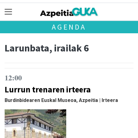
AGENDA
Larunbata, irailak 6
12:00
Lurrun trenaren irteera
Burdinbidearen Euskal Museoa, Azpeitia | Irteera