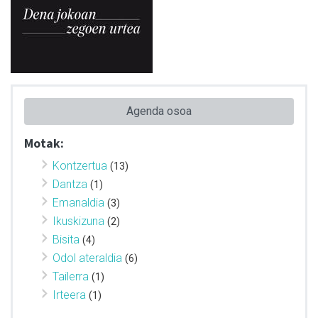
Agenda osoa
Motak:
Kontzertua
(13)
Dantza
(1)
Emanaldia
(3)
Ikuskizuna
(2)
Bisita
(4)
Odol ateraldia
(6)
Tailerra
(1)
Irteera
(1)