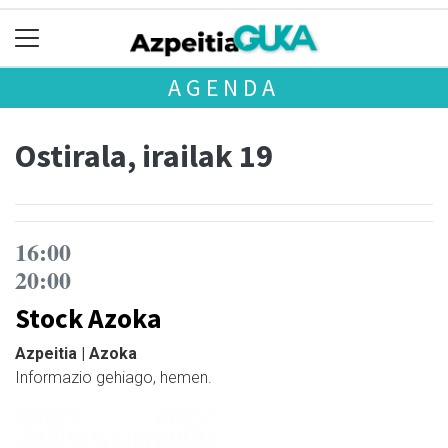
AGENDA
Ostirala, irailak 19
16:00
20:00
Stock Azoka
Azpeitia | Azoka
Informazio gehiago, hemen.