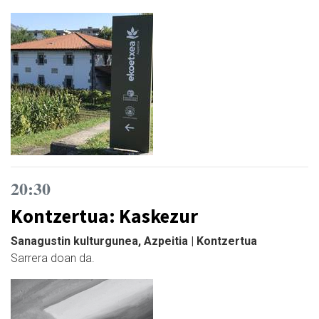
20:30
Kontzertua: Kaskezur
Sanagustin kulturgunea, Azpeitia | Kontzertua
Sarrera doan da.