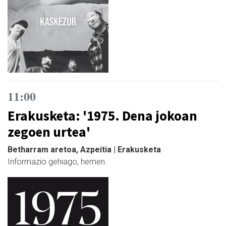
11:00
Erakusketa: '1975. Dena jokoan
zegoen urtea'
Betharram aretoa, Azpeitia | Erakusketa
Informazio gehiago, hemen.