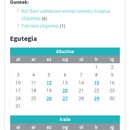
Guneak:
Bizi Berri adinekoen etxeen beheko solairua
(Azpeitia)
(6)
Parrokia (Azpeitia)
(1)
Egutegia
Abuztua
al
ar
az
og
ol
lr
ig
1
2
3
4
5
6
7
8
9
10
11
12
13
14
15
16
17
18
19
20
21
22
23
24
25
26
27
28
29
30
31
Iraila
al
ar
az
og
ol
lr
ig