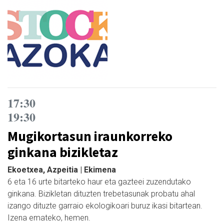
17:30
19:30
Mugikortasun iraunkorreko
ginkana bizikletaz
Ekoetxea, Azpeitia | Ekimena
6 eta 16 urte bitarteko haur eta gazteei zuzendutako
ginkana. Bizikletan dituzten trebetasunak probatu ahal
izango dituzte garraio ekologikoari buruz ikasi bitartean.
Izena emateko, hemen.