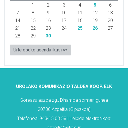
1
2
3
4
5
6
7
8
9
10
11
12
13
14
15
16
17
18
19
20
21
22
23
24
25
26
27
28
29
30
Urte osoko agenda ikusi »»
UROLAKO KOMUNIKAZIO TALDEA KOOP. ELK
Soreasu auzoa zg., Dinamoa sormen gunea
20730 Azpeitia (Gipuzkoa)
Telefonoa: 943-15 03 58 | Helbide elektronikoa:
azpeitia@ukt.eus