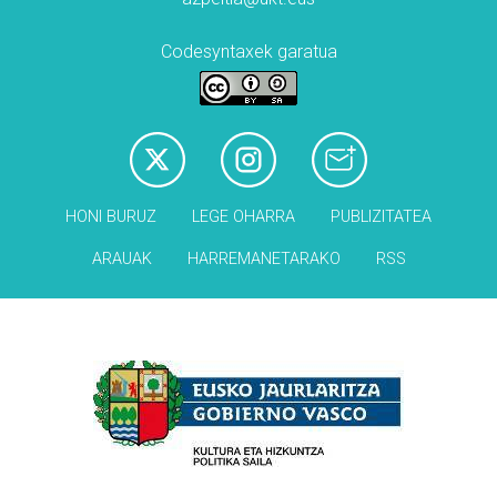
Codesyntaxek garatua
HONI BURUZ
LEGE OHARRA
PUBLIZITATEA
ARAUAK
HARREMANETARAKO
RSS
Babesleak