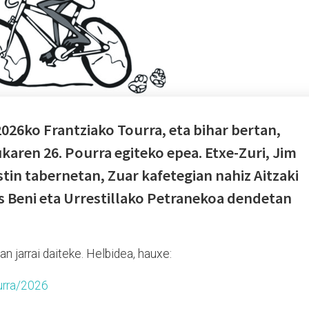
2026ko Frantziako Tourra, eta bihar bertan,
karen 26. Pourra egiteko epea. Etxe-Zuri, Jim
tin tabernetan, Zuar kafetegian nahiz Aitzaki
os Beni eta Urrestillako Petranekoa dendetan
an jarrai daiteke. Helbidea, hauxe:
urra/2026