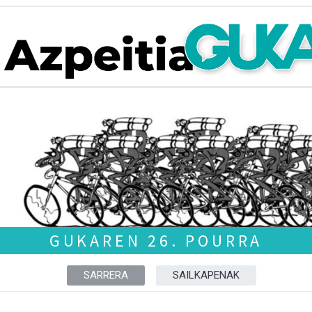
GUKAREN 26. POURRA
SARRERA
SAILKAPENAK