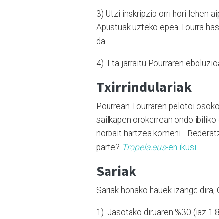
3) Utzi inskripzio orri hori lehen 
Apustuak uzteko epea Tourra hasik
da.
4). Eta jarraitu Pourraren eboluzio
Txirrindulariak
Pourrean Tourraren pelotoi osoko e
sailkapen orokorrean ondo ibiliko 
norbait hartzea komeni... Bederatzi
parte?
Tropela.eus
-en ikusi
.
Sariak
Sariak honako hauek izango dira, 
1). Jasotako diruaren %30 (iaz 1.8