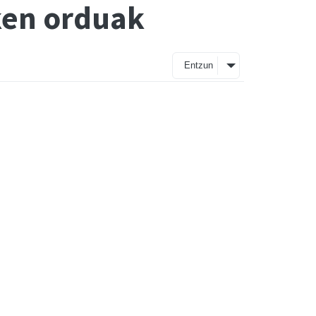
ken orduak
Entzun