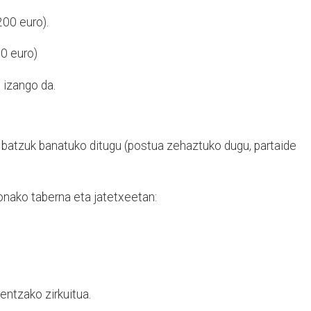
200 euro).
00 euro)
 izango da.
i batzuk banatuko ditugu (postua zehaztuko dugu, partaide
onako taberna eta jatetxeetan:
nentzako zirkuitua.