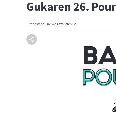
Gukaren 26. Pour
Erredakzioa
2026ko uztailaren 3a