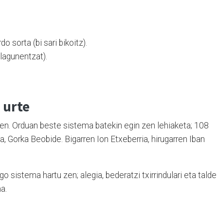
 sorta (bi sari bikoitz).
 lagunentzat).
 urte
n. Orduan beste sistema batekin egin zen lehiaketa; 108
ea, Gorka Beobide. Bigarren Ion Etxeberria, hirugarren Iban
 sistema hartu zen; alegia, bederatzi txirrindulari eta talde
a.