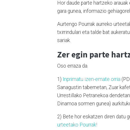
Hor daude parte hartzeko arauak 
gara gunea, informazio gehiagorek
Aurtengo Pourrak aurreko urteeta
txirrindulari eta talde bat aukera
sariak.
Zer egin parte hart
Oso erraza da.
1)
Inprimatu izen-emate orria
(PDF
Sanagustin tabernetan, Zuar kafete
Urrestillako Petranekoa dendetan
Dinamoa sormen gunea) aurkituko d
2) Bete hor eskatzen diren datu gu
urteetako Pourrak!