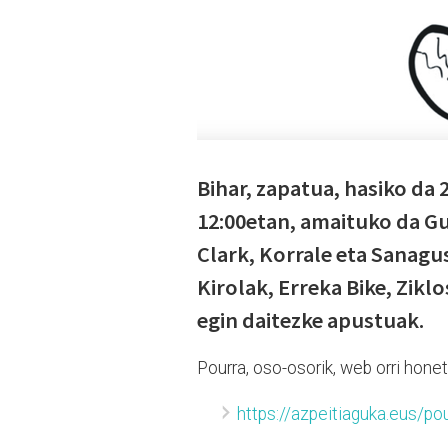
Bihar, zapatua, hasiko da 
12:00etan, amaituko da Gu
Clark, Korrale eta Sanagus
Kirolak, Erreka Bike, Zikl
egin daitezke apustuak.
Pourra, oso-osorik, web orri honet
https://azpeitiaguka.eus/po