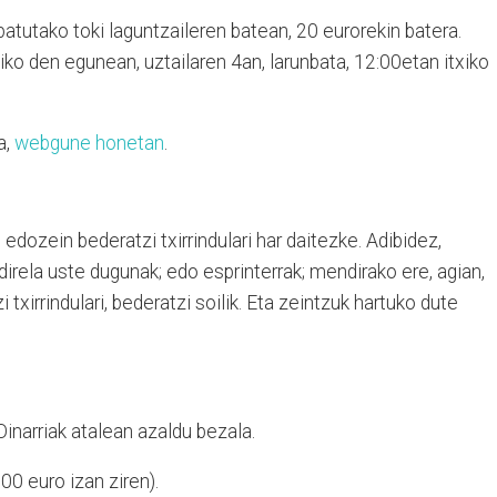
aipatutako toki laguntzaileren batean, 20 eurorekin batera.
o den egunean, uztailaren 4an, larunbata, 12:00etan itxiko
a,
webgune honetan
.
dozein bederatzi txirrindulari har daitezke. Adibidez,
direla uste dugunak; edo esprinterrak; mendirako ere, agian,
 txirrindulari, bederatzi soilik. Eta zeintzuk hartuko dute
Oinarriak atalean azaldu bezala.
00 euro izan ziren).