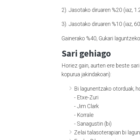
2). Jasotako diruaren %20 (iaz, 1.
3). Jasotako diruaren %10 (iaz, 6
Gainerako %40, Gukari laguntzeko
Sari gehiago
Horiez gain, aurten ere beste sar
kopurua jakindakoan):
Bi lagunentzako otorduak, h
- Etxe-Zuri
- Jim Clark
- Korrale
- Sanagustin (bi)
Zelai talasoterapian bi lagu