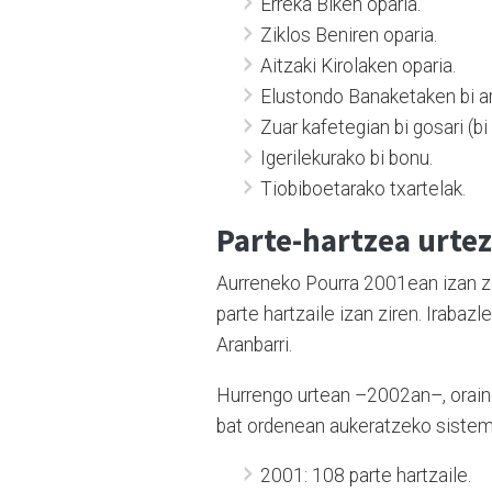
Erreka Biken oparia.
Ziklos Beniren oparia.
Aitzaki Kirolaken oparia.
Elustondo Banaketaken bi ardo
Zuar kafetegian bi gosari (bi
Igerilekurako bi bonu.
Tiobiboetarako txartelak.
Parte-hartzea urtez
Aurreneko Pourra 2001ean izan ze
parte hartzaile izan ziren. Irabazl
Aranbarri.
Hurrengo urtean –2002an–, oraingo
bat ordenean aukeratzeko sistem
2001: 108 parte hartzaile.