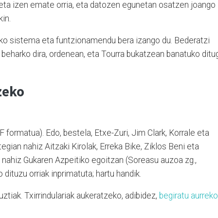
eta izen emate orria, eta datozen egunetan osatzen joango
in.
ko sistema eta funtzionamendu bera izango du. Bederatzi
tu beharko dira, ordenean, eta Tourra bukatzean banatuko ditu
zeko
 formatua). Edo, bestela, Etxe-Zuri, Jim Clark, Korrale eta
gian nahiz Aitzaki Kirolak, Erreka Bike, Ziklos Beni eta
 nahiz Gukaren Azpeitiko egoitzan (Soreasu auzoa zg.,
ituzu orriak inprimatuta; hartu handik.
ztiak. Txirrindulariak aukeratzeko, adibidez,
begiratu aurreko