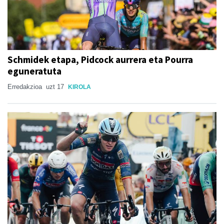
Schmidek etapa, Pidcock aurrera eta Pourra
eguneratuta
Erredakzioa
uzt 17
KIROLA