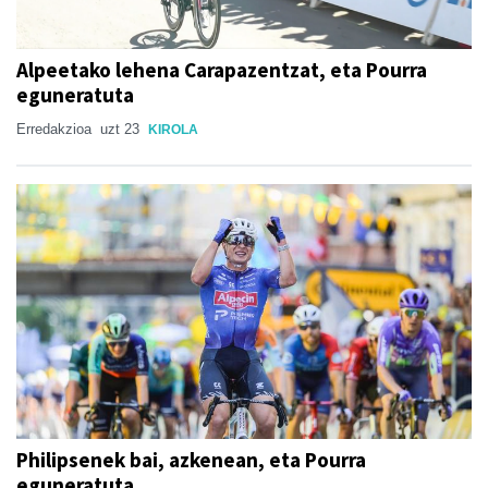
Alpeetako lehena Carapazentzat, eta Pourra
eguneratuta
Erredakzioa
uzt 23
KIROLA
Philipsenek bai, azkenean, eta Pourra
eguneratuta