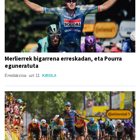
Merlierrek bigarrena erreskadan, eta Pourra
eguneratuta
Erredakzioa
uzt 11
KIROLA