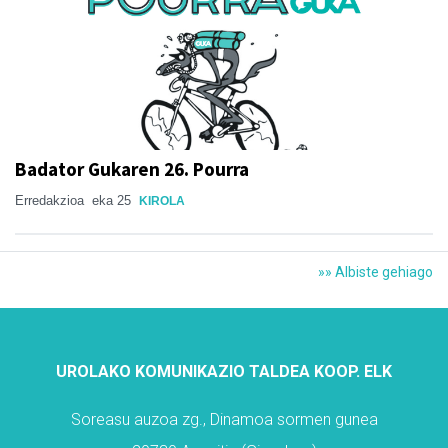
Badator Gukaren 26. Pourra
Erredakzioa
eka 25
KIROLA
»» Albiste gehiago
UROLAKO KOMUNIKAZIO TALDEA KOOP. ELK
Soreasu auzoa zg., Dinamoa sormen gunea