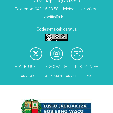
20730 Azpeitia (Gipuzkoa)
Telefonoa: 943-15 03 58 | Helbide elektronikoa:
azpeitia@ukt.eus
Codesyntaxek garatua
HONI BURUZ
LEGE OHARRA
PUBLIZITATEA
ARAUAK
HARREMANETARAKO
RSS
Babesleak