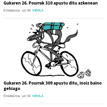
Gukaren 26. Pourrak 310 apustu ditu azkenean
Erredakzioa
uzt 04
KIROLA
Gukaren 26. Pourrak 309 apustu ditu, inoiz baino
gehiago
Erredakzioa
uzt 04
KIROLA