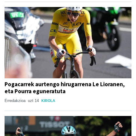
Pogacarrek aurtengo hirugarrena Le Lioranen,
eta Pourra eguneratuta
Erredakzioa
uzt 14
KIROLA