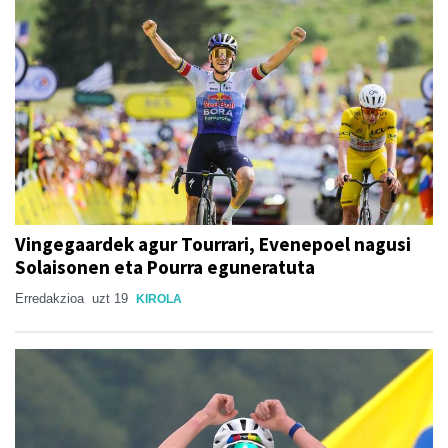
Vingegaardek agur Tourrari, Evenepoel nagusi
Solaisonen eta Pourra eguneratuta
Erredakzioa
uzt 19
KIROLA