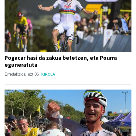
Pogacar hasi da zakua betetzen, eta Pourra
eguneratuta
Erredakzioa
uzt 06
KIROLA