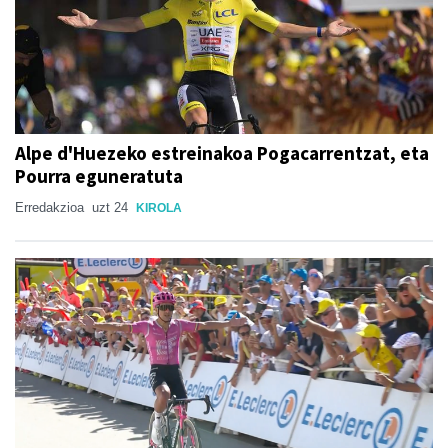
Alpe d'Huezeko estreinakoa Pogacarrentzat, eta
Pourra eguneratuta
Erredakzioa
uzt 24
KIROLA