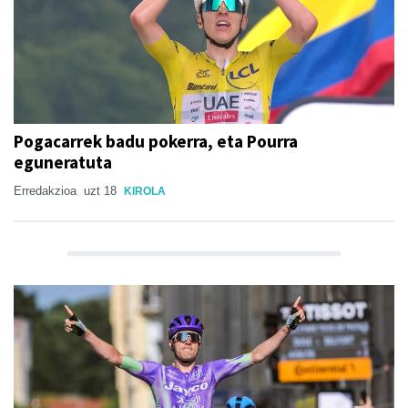
Pogacarrek badu pokerra, eta Pourra
eguneratuta
Erredakzioa
uzt 18
KIROLA