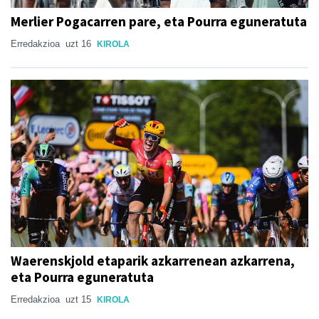
Merlier Pogacarren pare, eta Pourra eguneratuta
Erredakzioa
uzt 16
KIROLA
Waerenskjold etaparik azkarrenean azkarrena,
eta Pourra eguneratuta
Erredakzioa
uzt 15
KIROLA