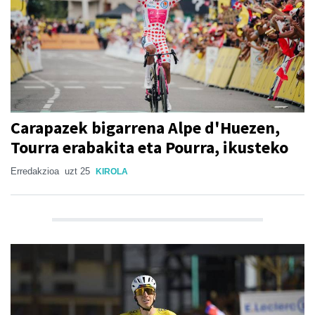
Carapazek bigarrena Alpe d'Huezen,
Tourra erabakita eta Pourra, ikusteko
Erredakzioa
uzt 25
KIROLA