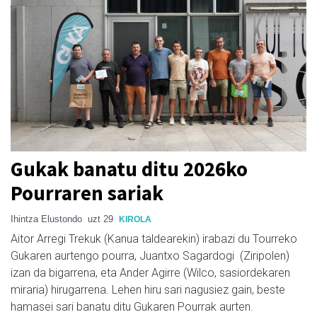
Gukak banatu ditu 2026ko
Pourraren sariak
Ihintza Elustondo
uzt 29
KIROLA
Aitor Arregi Trekuk (Kanua taldearekin) irabazi du Tourreko
Gukaren aurtengo pourra, Juantxo Sagardogi (Ziripolen)
izan da bigarrena, eta Ander Agirre (Wilco, sasiordekaren
miraria) hirugarrena. Lehen hiru sari nagusiez gain, beste
hamasei sari banatu ditu Gukaren Pourrak aurten.