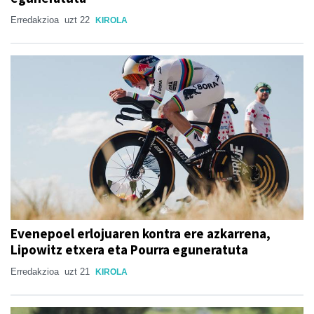
Erredakzioa
uzt 22
KIROLA
Evenepoel erlojuaren kontra ere azkarrena,
Lipowitz etxera eta Pourra eguneratuta
Erredakzioa
uzt 21
KIROLA