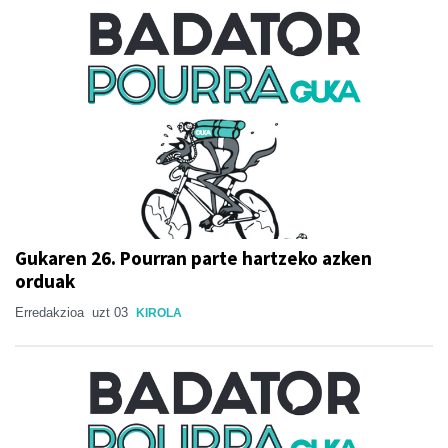
Gukaren 26. Pourran parte hartzeko azken
orduak
Erredakzioa
uzt 03
KIROLA