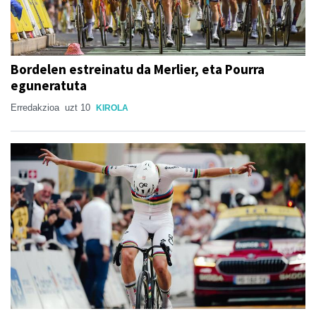
Bordelen estreinatu da Merlier, eta Pourra
eguneratuta
Erredakzioa
uzt 10
KIROLA