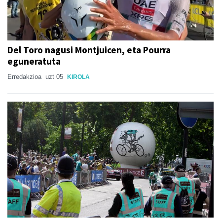
Del Toro nagusi Montjuicen, eta Pourra
eguneratuta
Erredakzioa
uzt 05
KIROLA