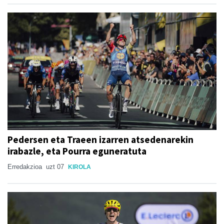
Pedersen eta Traeen izarren atsedenarekin
irabazle, eta Pourra eguneratuta
Erredakzioa
uzt 07
KIROLA