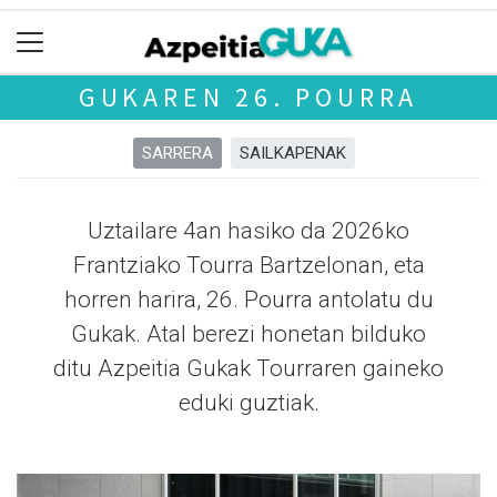
GUKAREN 26. POURRA
SARRERA
SAILKAPENAK
Uztailare 4an hasiko da 2026ko
Frantziako Tourra Bartzelonan, eta
horren harira, 26. Pourra antolatu du
Gukak. Atal berezi honetan bilduko
ditu Azpeitia Gukak Tourraren gaineko
eduki guztiak.