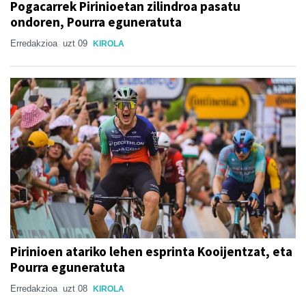
Pogacarrek Pirinioetan zilindroa pasatu
ondoren, Pourra eguneratuta
Erredakzioa
uzt 09
KIROLA
Pirinioen atariko lehen esprinta Kooijentzat, eta
Pourra eguneratuta
Erredakzioa
uzt 08
KIROLA