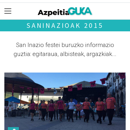
SANINAZIOAK 2015
San Inazio festei buruzko informazio
guztia: egitaraua, albisteak, argazkiak...