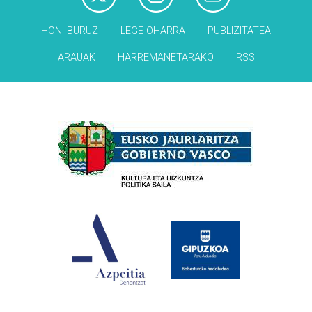
HONI BURUZ
LEGE OHARRA
PUBLIZITATEA
ARAUAK
HARREMANETARAKO
RSS
Babesleak