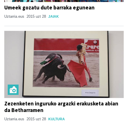
Umeek gozatu dute barraka egunean
Uztarria.eus
2015 uzt 28
JAIAK
Zezenketen inguruko argazki erakusketa abian
da Betharramen
Uztarria.eus
2015 uzt 28
KULTURA