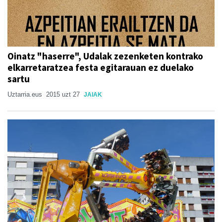
Oinatz "haserre", Udalak zezenketen kontrako
elkarretaratzea festa egitarauan ez duelako
sartu
Uztarria.eus
2015 uzt 27
JAIAK