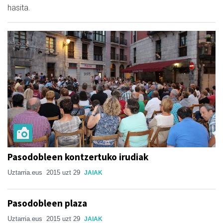
hasita.
Pasodobleen kontzertuko irudiak
Uztarria.eus
2015 uzt 29
JAIAK
Pasodobleen plaza
Uztarria.eus
2015 uzt 29
JAIAK