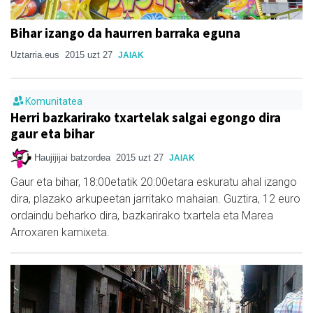
Bihar izango da haurren barraka eguna
Uztarria.eus
2015 uzt 27
JAIAK
Komunitatea
Herri bazkarirako txartelak salgai egongo dira
gaur eta bihar
Haujijijai batzordea
2015 uzt 27
JAIAK
Gaur eta bihar, 18:00etatik 20:00etara eskuratu ahal izango
dira, plazako arkupeetan jarritako mahaian. Guztira, 12 euro
ordaindu beharko dira, bazkarirako txartela eta Marea
Arroxaren kamixeta.