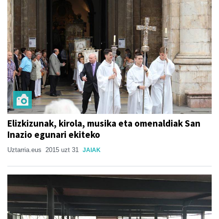
Elizkizunak, kirola, musika eta omenaldiak San
Inazio egunari ekiteko
Uztarria.eus
2015 uzt 31
JAIAK