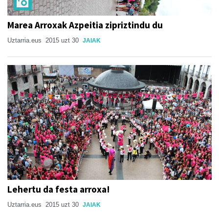
Marea Arroxak Azpeitia zipriztindu du
Uztarria.eus
2015 uzt 30
JAIAK
Lehertu da festa arroxa!
Uztarria.eus
2015 uzt 30
JAIAK