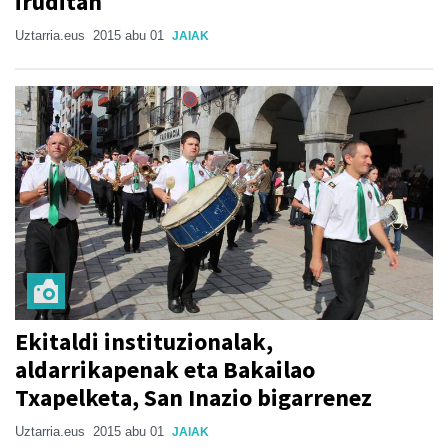
iruditan
Uztarria.eus
2015 abu 01
JAIAK
Ekitaldi instituzionalak,
aldarrikapenak eta Bakailao
Txapelketa, San Inazio bigarrenez
Uztarria.eus
2015 abu 01
JAIAK