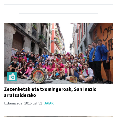
Zezenketak eta txomingeroak, San Inazio
arratsalderako
Uztarria.eus
2015 uzt 31
JAIAK