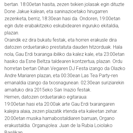
bertan. 18:00etan hasita, zezen txikien jolasak egin dituzte
Done Jakue kalean, eta saninazioetako hirugarren
zezenketa, berriz, 18:30ean hasi da. Ondoren, 19:00etan
egin dute erabakitzeko eskubidearen inguruko ekitaldia,
plazan.
Oraindik ez dira bukatu festak, eta horren erakusle dira
datozen orduetarako prestatuta dauden hitzorduak. Hala
nola, Gau Erdi txaranga ibiliko da kalez kale, eta 23:00etan
hasiko da Esne Beltza taldearen kontzertua, plazan. Ordu
horretan bertan Oihan Vegaren DJ Festa izango da Olazko
Andre Mariaren plazan, eta 00:30ean Las Tea Party-ren
emanaldia izango da txosnagunean. 02:30ean suriziarekin
amaituko dira 2015eko San Inazio festak.
Hemen, datozen orduetarako egitaraua:
19:00etan hasi eta 20:00ak arte Gau Erdi txarangaren
kalejira alaia, zezen plazatik irtenda eta kaleetan zehar.
20:00etan musika hamabostaldiaren barruan, Organo
erakustaldia. Organujolea: Juan de la Rubia Loiolako
Basilikan.