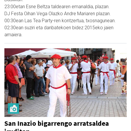
23:00etan Esne Beltza taldearen emanaldia, plazan.
DJ Festa Oihan Vega Olazko Andre Mariaren plazan.
00:30ean Las Tea Party-ren kontzertua, txosnagunean.
02:30ean suziri eta danbatekoen bidez 2015eko jaien
amaiera.
San Inazio bigarrengo arratsaldea