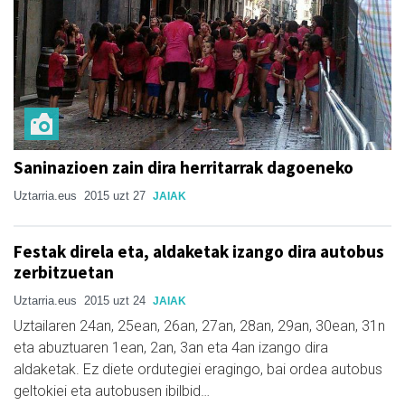
Saninazioen zain dira herritarrak dagoeneko
Uztarria.eus
2015 uzt 27
JAIAK
Festak direla eta, aldaketak izango dira autobus
zerbitzuetan
Uztarria.eus
2015 uzt 24
JAIAK
Uztailaren 24an, 25ean, 26an, 27an, 28an, 29an, 30ean, 31n
eta abuztuaren 1ean, 2an, 3an eta 4an izango dira
aldaketak. Ez diete ordutegiei eragingo, bai ordea autobus
geltokiei eta autobusen ibilbid…