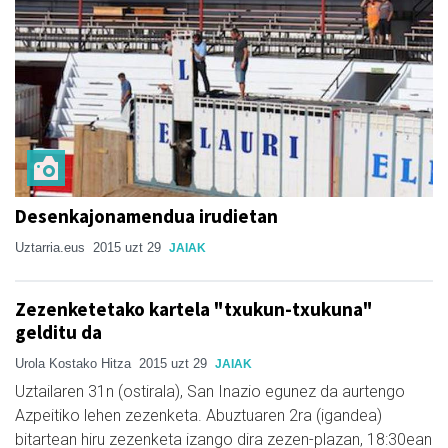
Desenkajonamendua irudietan
Uztarria.eus
2015 uzt 29
JAIAK
Zezenketetako kartela "txukun-txukuna"
gelditu da
Urola Kostako Hitza
2015 uzt 29
JAIAK
Uztailaren 31n (ostirala), San Inazio egunez da aurtengo
Azpeitiko lehen zezenketa. Abuztuaren 2ra (igandea)
bitartean hiru zezenketa izango dira zezen-plazan, 18:30ean