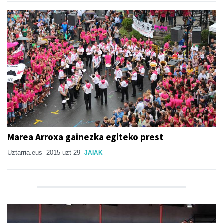
Marea Arroxa gainezka egiteko prest
Uztarria.eus
2015 uzt 29
JAIAK