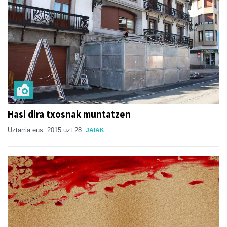
Hasi dira txosnak muntatzen
Uztarria.eus
2015 uzt 28
JAIAK