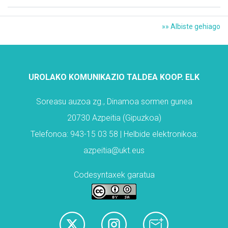
»» Albiste gehiago
UROLAKO KOMUNIKAZIO TALDEA KOOP. ELK
Soreasu auzoa zg., Dinamoa sormen gunea
20730 Azpeitia (Gipuzkoa)
Telefonoa: 943-15 03 58 | Helbide elektronikoa:
azpeitia@ukt.eus
Codesyntaxek garatua