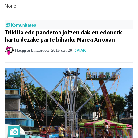
None
Komunitatea
Trikitia edo panderoa jotzen dakien edonork
hartu dezake parte biharko Marea Arroxan
Haujijijai batzordea
2015 uzt 29
JAIAK