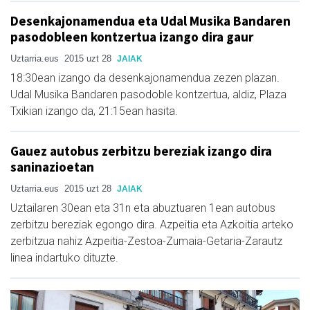
Desenkajonamendua eta Udal Musika Bandaren
pasodobleen kontzertua izango dira gaur
Uztarria.eus
2015 uzt 28
JAIAK
18:30ean izango da desenkajonamendua zezen plazan.
Udal Musika Bandaren pasodoble kontzertua, aldiz, Plaza
Txikian izango da, 21:15ean hasita.
Gauez autobus zerbitzu bereziak izango dira
saninazioetan
Uztarria.eus
2015 uzt 28
JAIAK
Uztailaren 30ean eta 31n eta abuztuaren 1ean autobus
zerbitzu bereziak egongo dira. Azpeitia eta Azkoitia arteko
zerbitzua nahiz Azpeitia-Zestoa-Zumaia-Getaria-Zarautz
linea indartuko dituzte.