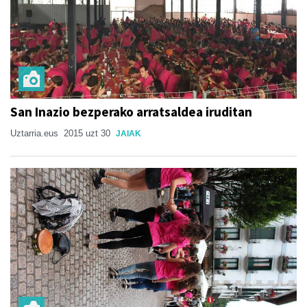
San Inazio bezperako arratsaldea iruditan
Uztarria.eus
2015 uzt 30
JAIAK