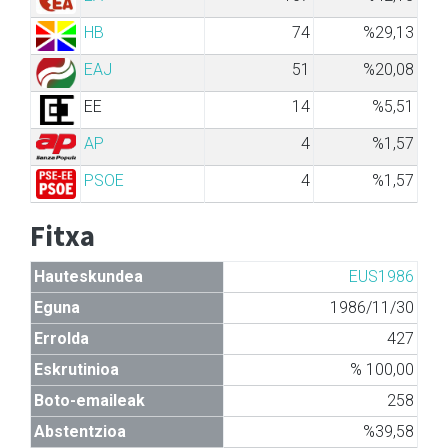
HB
74
%29,13
EAJ
51
%20,08
EE
14
%5,51
AP
4
%1,57
PSOE
4
%1,57
Fitxa
Hauteskundea
EUS1986
Eguna
1986/11/30
Errolda
427
Eskrutinioa
% 100,00
Boto-emaileak
258
Abstentzioa
%39,58