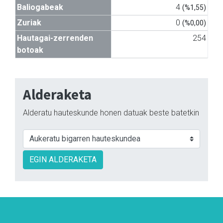
Baliogabeak
4
(%1,55)
Zuriak
0
(%0,00)
Hautagai-zerrenden
254
botoak
Alderaketa
Alderatu hauteskunde honen datuak beste batetkin
EGIN ALDERAKETA