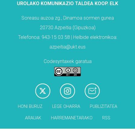
UROLAKO KOMUNIKAZIO TALDEA KOOP. ELK
Soreasu auzoa zg., Dinamoa sormen gunea
20730 Azpeitia (Gipuzkoa)
Telefonoa: 943-15 03 58 | Helbide elektronikoa:
azpeitia@ukt.eus
Codesyntaxek garatua
HONI BURUZ
LEGE OHARRA
PUBLIZITATEA
ARAUAK
HARREMANETARAKO
RSS