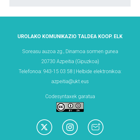
UROLAKO KOMUNIKAZIO TALDEA KOOP. ELK
Soreasu auzoa zg., Dinamoa sormen gunea
20730 Azpeitia (Gipuzkoa)
Telefonoa: 943-15 03 58 | Helbide elektronikoa:
azpeitia@ukt.eus
Codesyntaxek garatua