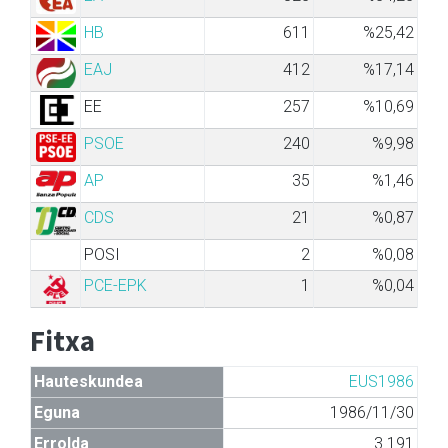
HB
611
%25,42
EAJ
412
%17,14
EE
257
%10,69
PSOE
240
%9,98
AP
35
%1,46
CDS
21
%0,87
POSI
2
%0,08
PCE-EPK
1
%0,04
Fitxa
Hauteskundea
EUS1986
Eguna
1986/11/30
Errolda
3.191