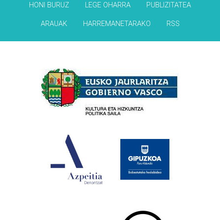
HONI BURUZ
LEGE OHARRA
PUBLIZITATEA
ARAUAK
HARREMANETARAKO
RSS
Babesleak