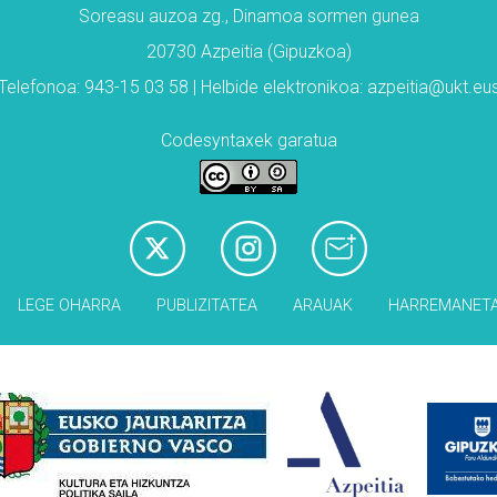
Soreasu auzoa zg., Dinamoa sormen gunea
20730 Azpeitia (Gipuzkoa)
Telefonoa: 943-15 03 58 | Helbide elektronikoa: azpeitia@ukt.eu
Codesyntaxek garatua
LEGE OHARRA
PUBLIZITATEA
ARAUAK
HARREMANET
Babesleak