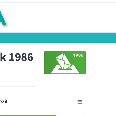
k 1986
zil