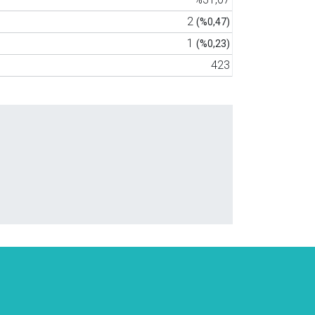
2
(%0,47)
1
(%0,23)
423