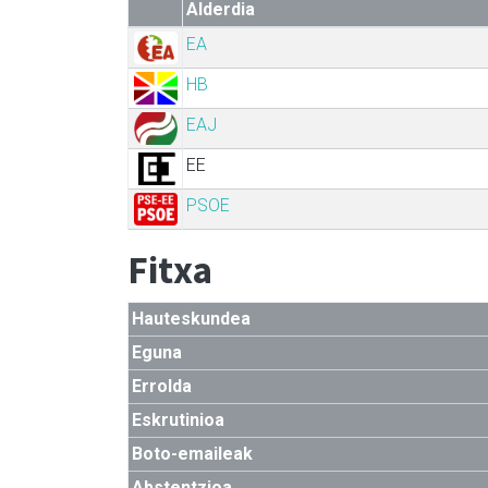
Alderdia
EA
HB
EAJ
EE
PSOE
Fitxa
Hauteskundea
Eguna
Errolda
Eskrutinioa
Boto-emaileak
Abstentzioa