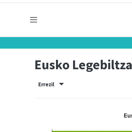
Eusko Legebiltz
Errezil
Eu