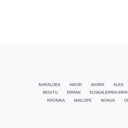
AIARALDEA
AIKOR
AIURRI
ALEA
BEGITU
ERRAN
EUSKALERRIA IRRA
KRONIKA
MAILOPE
NOAUA
O