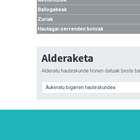
Baliogabeak
Zuriak
Hautagai-zerrenden botoak
Alderaketa
Alderatu hauteskunde honen datuak beste ba