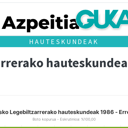
HAUTESKUNDEAK
arrerako hauteskundea
sko Legebiltzarrerako hauteskundeak 1986 - Erre
Boto kopurua - Eskrutinioa: %100,00