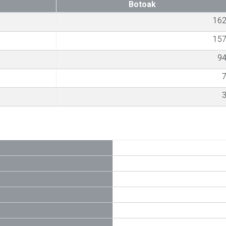
Botoak
16
15
9