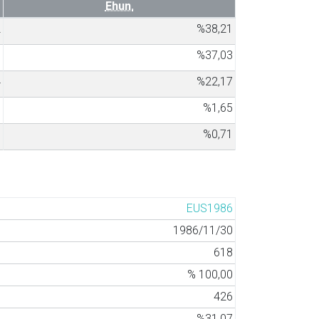
Ehun.
2
%38,21
7
%37,03
4
%22,17
7
%1,65
3
%0,71
EUS1986
1986/11/30
618
% 100,00
426
%31,07