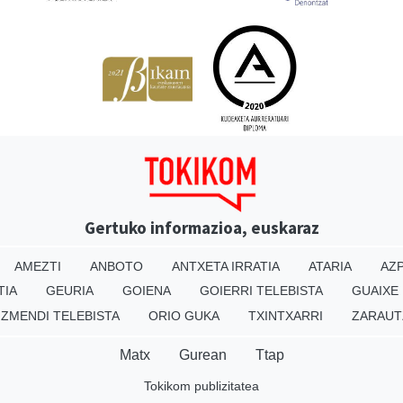
Gertuko informazioa, euskaraz
AMEZTI
ANBOTO
ANTXETA IRRATIA
ATARIA
AZP
TIA
GEURIA
GOIENA
GOIERRI TELEBISTA
GUAIXE
IZMENDI TELEBISTA
ORIO GUKA
TXINTXARRI
ZARAUT
Matx
Gurean
Ttap
Tokikom publizitatea