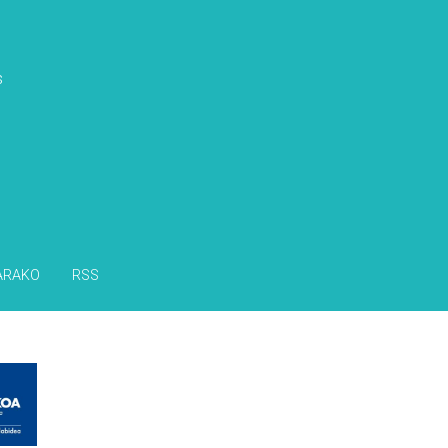
s
ARAKO
RSS