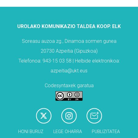
UROLAKO KOMUNIKAZIO TALDEA KOOP. ELK
Soreasu auzoa zg., Dinamoa sormen gunea
20730 Azpeitia (Gipuzkoa)
Telefonoa: 943-15 03 58 | Helbide elektronikoa:
azpeitia@ukt.eus
Codesyntaxek garatua
HONI BURUZ
LEGE OHARRA
PUBLIZITATEA