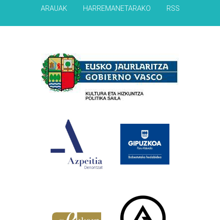
ARAUAK
HARREMANETARAKO
RSS
Babesleak