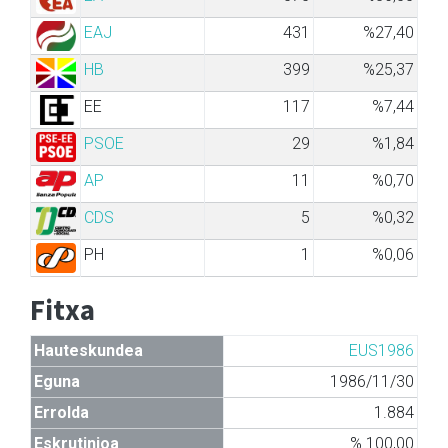
EAJ
431
%27,40
HB
399
%25,37
EE
117
%7,44
PSOE
29
%1,84
AP
11
%0,70
CDS
5
%0,32
PH
1
%0,06
Fitxa
Hauteskundea
EUS1986
Eguna
1986/11/30
Errolda
1.884
Eskrutinioa
% 100,00