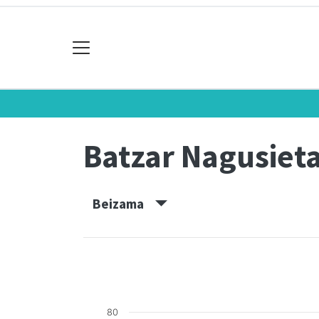
Batzar Nagusiet
Beizama
80