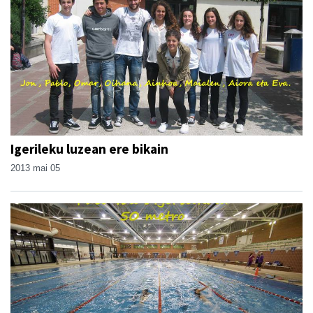
Igerileku luzean ere bikain
2013 mai 05