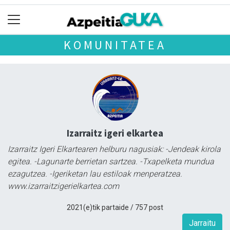
KOMUNITATEA
Izarraitz igeri elkartea
Izarraitz Igeri Elkartearen helburu nagusiak: -Jendeak kirola
egitea. -Lagunarte berrietan sartzea. -Txapelketa mundua
ezagutzea. -Igeriketan lau estiloak menperatzea.
www.izarraitzigerielkartea.com
2021(e)tik partaide / 757 post
Jarraitu