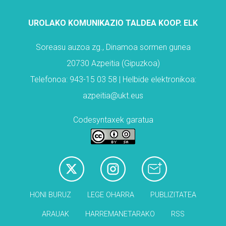
UROLAKO KOMUNIKAZIO TALDEA KOOP. ELK
Soreasu auzoa zg., Dinamoa sormen gunea
20730 Azpeitia (Gipuzkoa)
Telefonoa: 943-15 03 58 | Helbide elektronikoa:
azpeitia@ukt.eus
Codesyntaxek garatua
HONI BURUZ
LEGE OHARRA
PUBLIZITATEA
ARAUAK
HARREMANETARAKO
RSS