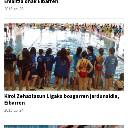
Emaitza onak Eibarren
2013 api 29
Kirol Zehaztasun Ligako bosgarren jardunaldia,
Eibarren
2013 api 24