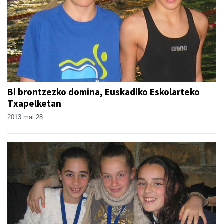
Bi brontzezko domina, Euskadiko Eskolarteko
Txapelketan
2013 mai 28