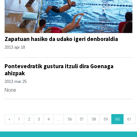
Zapatuan hasiko da udako igeri denboraldia
2013 api 18
Pontevedratik gustura itzuli dira Goenaga
ahizpak
2013 mar 25
None
«
1
2
3
4
...
56
57
58
59
60
61