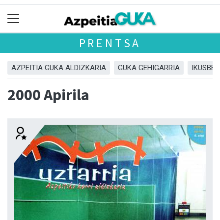
PRENTSA
AZPEITIA GUKA ALDIZKARIA
GUKA GEHIGARRIA
IKUSBE
2000 Apirila