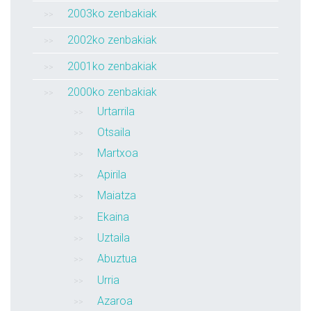
2003ko zenbakiak
2002ko zenbakiak
2001ko zenbakiak
2000ko zenbakiak
Urtarrila
Otsaila
Martxoa
Apirila
Maiatza
Ekaina
Uztaila
Abuztua
Urria
Azaroa