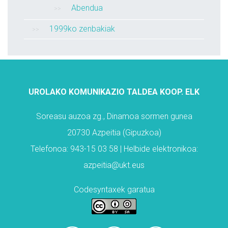
Abendua
1999ko zenbakiak
UROLAKO KOMUNIKAZIO TALDEA KOOP. ELK
Soreasu auzoa zg., Dinamoa sormen gunea
20730 Azpeitia (Gipuzkoa)
Telefonoa: 943-15 03 58 | Helbide elektronikoa:
azpeitia@ukt.eus
Codesyntaxek garatua