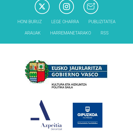
HONI BURUZ
LEGE OHARRA
PUBLIZITATEA
ARAUAK
HARREMANETARAKO
RSS
Babesleak