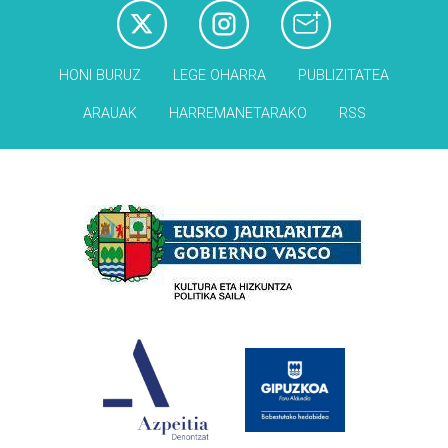
HONI BURUZ
LEGE OHARRA
PUBLIZITATEA
ARAUAK
HARREMANETARAKO
RSS
Babesleak