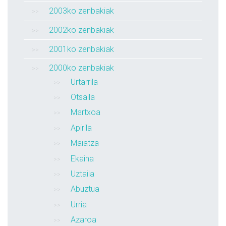
2003ko zenbakiak
2002ko zenbakiak
2001ko zenbakiak
2000ko zenbakiak
Urtarrila
Otsaila
Martxoa
Apirila
Maiatza
Ekaina
Uztaila
Abuztua
Urria
Azaroa