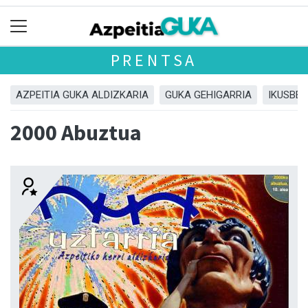
PRENTSA
AZPEITIA GUKA ALDIZKARIA
GUKA GEHIGARRIA
IKUSBE
2000 Abuztua