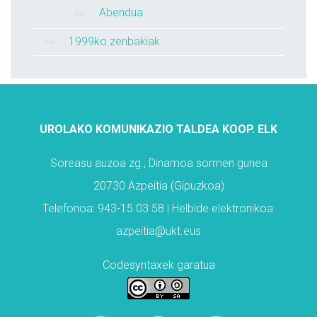
Abendua
1999ko zenbakiak
UROLAKO KOMUNIKAZIO TALDEA KOOP. ELK
Soreasu auzoa zg., Dinamoa sormen gunea
20730 Azpeitia (Gipuzkoa)
Telefonoa: 943-15 03 58 | Helbide elektronikoa:
azpeitia@ukt.eus
Codesyntaxek garatua