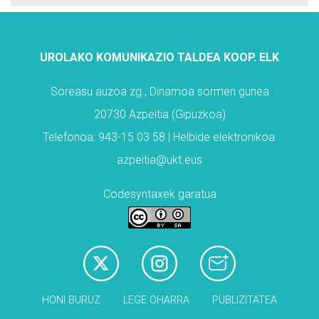
UROLAKO KOMUNIKAZIO TALDEA KOOP. ELK
Soreasu auzoa zg., Dinamoa sormen gunea
20730 Azpeitia (Gipuzkoa)
Telefonoa: 943-15 03 58 | Helbide elektronikoa:
azpeitia@ukt.eus
Codesyntaxek garatua
HONI BURUZ
LEGE OHARRA
PUBLIZITATEA