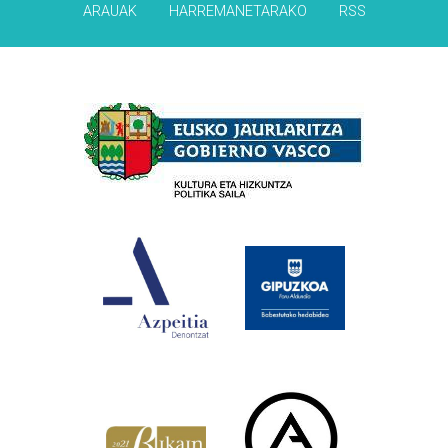
ARAUAK
HARREMANETARAKO
RSS
Babesleak