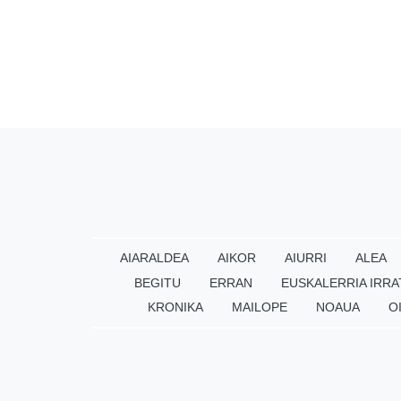
AIARALDEA
AIKOR
AIURRI
ALEA
BEGITU
ERRAN
EUSKALERRIA IRRA
KRONIKA
MAILOPE
NOAUA
O