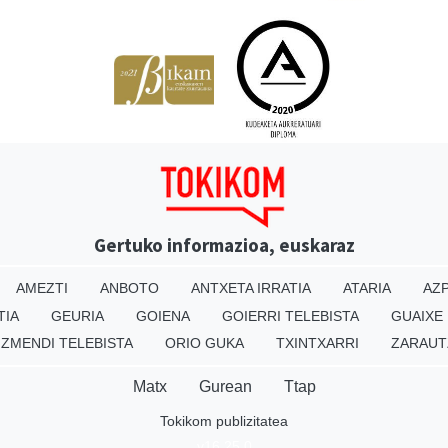
Gertuko informazioa, euskaraz
AMEZTI
ANBOTO
ANTXETA IRRATIA
ATARIA
AZP
TIA
GEURIA
GOIENA
GOIERRI TELEBISTA
GUAIXE
IZMENDI TELEBISTA
ORIO GUKA
TXINTXARRI
ZARAUT
Matx
Gurean
Ttap
Tokikom publizitatea
v16.25.0