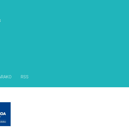
s
ARAKO
RSS