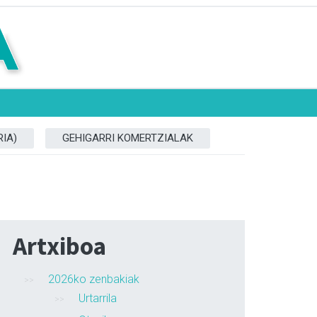
IA)
GEHIGARRI KOMERTZIALAK
Artxiboa
2026ko zenbakiak
Urtarrila