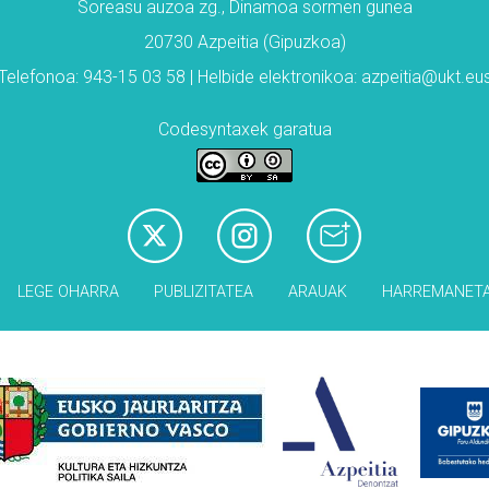
Soreasu auzoa zg., Dinamoa sormen gunea
20730 Azpeitia (Gipuzkoa)
Telefonoa: 943-15 03 58 | Helbide elektronikoa: azpeitia@ukt.eu
Codesyntaxek garatua
LEGE OHARRA
PUBLIZITATEA
ARAUAK
HARREMANET
Babesleak