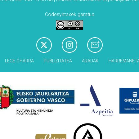
Codesyntaxek garatua
LEGE OHARRA
PUBLIZITATEA
ARAUAK
HARREMANET
Babesleak