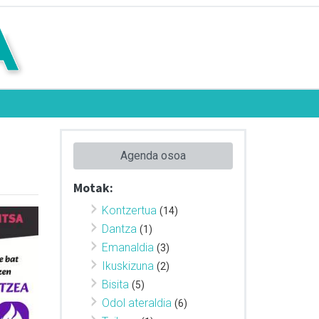
Agenda osoa
Motak:
Kontzertua
(14)
Dantza
(1)
Emanaldia
(3)
Ikuskizuna
(2)
Bisita
(5)
Odol ateraldia
(6)