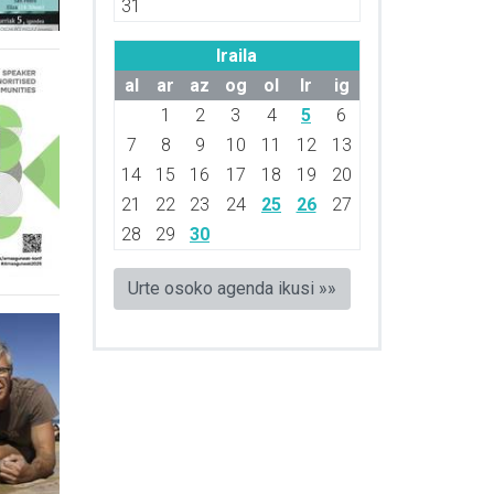
31
Iraila
al
ar
az
og
ol
lr
ig
1
2
3
4
5
6
7
8
9
10
11
12
13
14
15
16
17
18
19
20
21
22
23
24
25
26
27
28
29
30
Urte osoko agenda ikusi »»