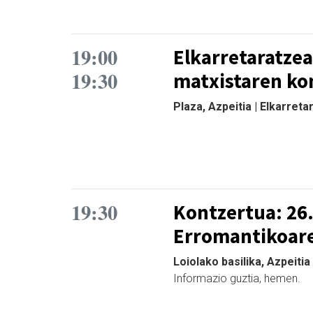
19:00
Elkarretaratzea
19:30
matxistaren kon
Plaza, Azpeitia | Elkarreta
19:30
Kontzertua: 26
Erromantikoare
Loiolako basilika, Azpeitia
Informazio guztia, hemen.