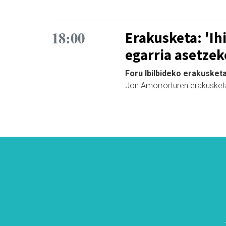
18:00
Erakusketa: 'Ih
egarria asetzek
Foru Ibilbideko erakusketa
Jon Amorrorturen erakusketa