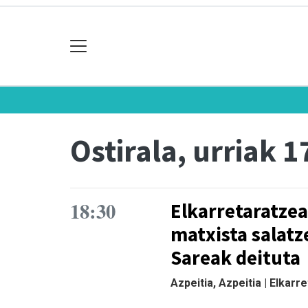
Ostirala, urriak 1
18:30
Elkarretaratzea
matxista salatz
Sareak deituta
Azpeitia, Azpeitia | Elkarr