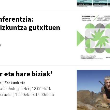
nferentzia:
izkuntza gutxituen
a
r eta hare biziak'
a | Erakusketa
keta. Astegunetan, 18:00etatik
buruetan, 12:00etatik 14:00etara.