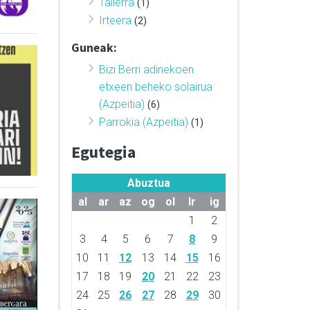
Tailerra
(1)
Irteera
(2)
Guneak:
Bizi Berri adinekoen
etxeen beheko solairua
(Azpeitia)
(6)
Parrokia (Azpeitia)
(1)
Egutegia
Abuztua
al
ar
az
og
ol
lr
ig
1
2
3
4
5
6
7
8
9
10
11
12
13
14
15
16
17
18
19
20
21
22
23
24
25
26
27
28
29
30