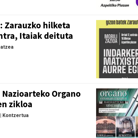
: Zarauzko hilketa
tra, Itaiak deituta
ratzea
. Nazioarteko Organo
n zikloa
 | Kontzertua