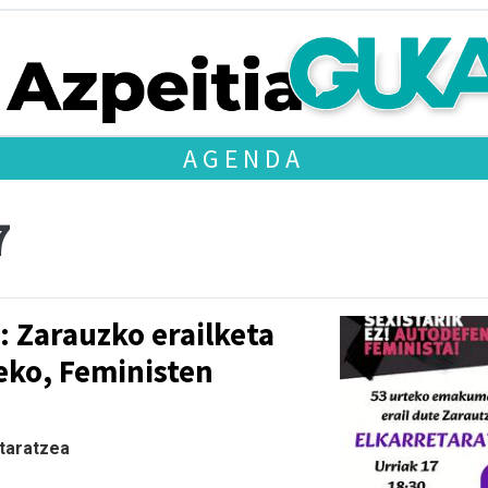
AGENDA
7
: Zarauzko erailketa
eko, Feministen
etaratzea