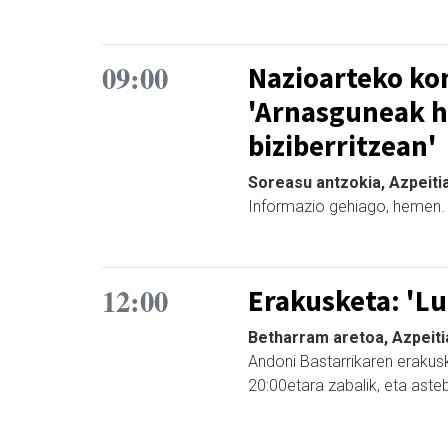
09:00
Nazioarteko ko
'Arnasguneak h
biziberritzean'
Soreasu antzokia, Azpeiti
Informazio gehiago, hemen.
12:00
Erakusketa: 'Lu
Betharram aretoa, Azpeiti
Andoni Bastarrikaren erakus
20:00etara zabalik, eta aste