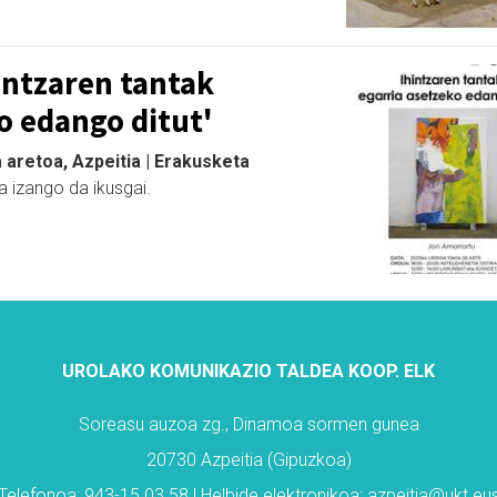
intzaren tantak
o edango ditut'
 aretoa, Azpeitia | Erakusketa
 izango da ikusgai.
UROLAKO KOMUNIKAZIO TALDEA KOOP. ELK
Soreasu auzoa zg., Dinamoa sormen gunea
20730 Azpeitia (Gipuzkoa)
Telefonoa: 943-15 03 58 | Helbide elektronikoa: azpeitia@ukt.eu