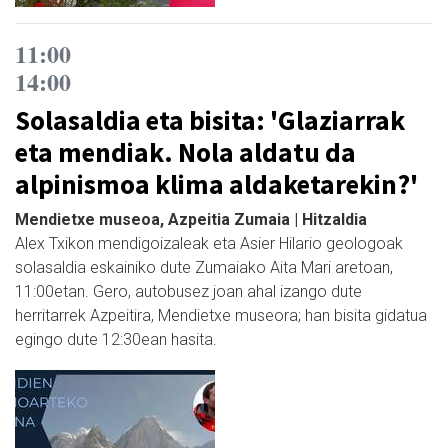
11:00
14:00
Solasaldia eta bisita: 'Glaziarrak
eta mendiak. Nola aldatu da
alpinismoa klima aldaketarekin?'
Mendietxe museoa, Azpeitia Zumaia | Hitzaldia
Alex Txikon mendigoizaleak eta Asier Hilario geologoak
solasaldia eskainiko dute Zumaiako Aita Mari aretoan,
11:00etan. Gero, autobusez joan ahal izango dute
herritarrek Azpeitira, Mendietxe museora; han bisita gidatua
egingo dute 12:30ean hasita.