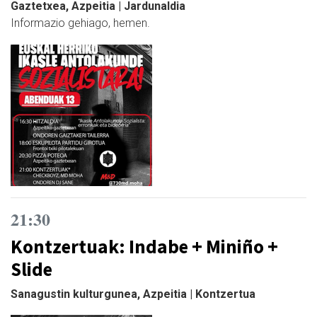
Gaztetxea, Azpeitia | Jardunaldia
Informazio gehiago, hemen.
21:30
Kontzertuak: Indabe + Miniño +
Slide
Sanagustin kulturgunea, Azpeitia | Kontzertua