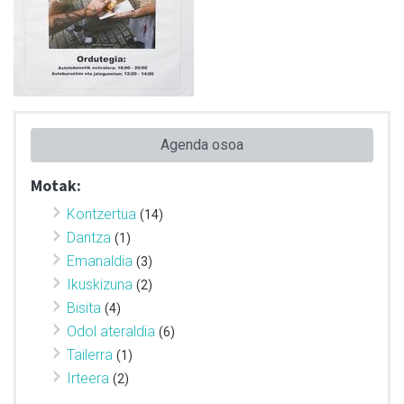
Agenda osoa
Motak:
Kontzertua
(14)
Dantza
(1)
Emanaldia
(3)
Ikuskizuna
(2)
Bisita
(4)
Odol ateraldia
(6)
Tailerra
(1)
Irteera
(2)