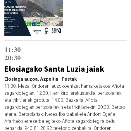
11:30
20:30
Elosiagako Santa Luzia jaiak
Elosiaga auzoa, Azpeitia | Festak
11:30. Meza. Ondoren, auzokoentzat hamaiketakoa Añota
sagardotegian. 12:30. Herri kirol erakustaldia, bertsolariek
eta trikitilariek girotuta. 14:00. Bazkaria, Añota
sagardotegian bertsolariekin eta trikitilariekin. 20:30. Bertso
afaria. Bertsolariak: Nerea Ibarzabal eta Andoni Egaña.
Afarirako erreserba egiteko Añota sagardotegira deitu
behar da, 943-81 20 92 telefono zenbakira. Ondoren,