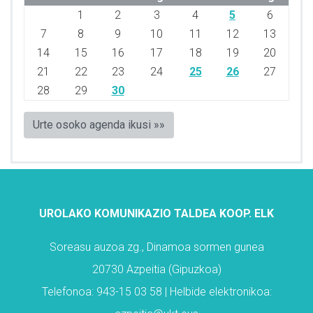
1
2
3
4
5
6
7
8
9
10
11
12
13
14
15
16
17
18
19
20
21
22
23
24
25
26
27
28
29
30
Urte osoko agenda ikusi »»
UROLAKO KOMUNIKAZIO TALDEA KOOP. ELK
Soreasu auzoa zg., Dinamoa sormen gunea
20730 Azpeitia (Gipuzkoa)
Telefonoa: 943-15 03 58 | Helbide elektronikoa: