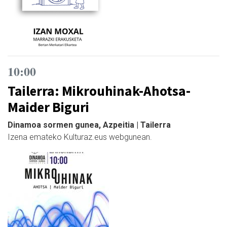
10:00
Tailerra: Mikrouhinak-Ahotsa-
Maider Biguri
Dinamoa sormen gunea, Azpeitia | Tailerra
Izena emateko Kulturaz.eus webgunean.