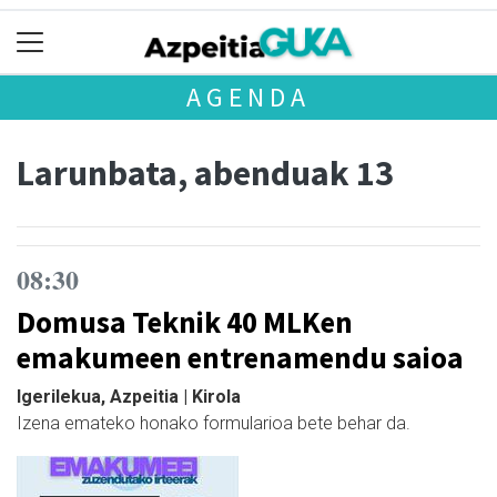
AGENDA
Larunbata, abenduak 13
08:30
Domusa Teknik 40 MLKen
emakumeen entrenamendu saioa
Igerilekua, Azpeitia | Kirola
Izena emateko honako formularioa bete behar da.