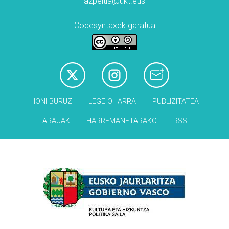
azpeitia@ukt.eus
Codesyntaxek garatua
HONI BURUZ
LEGE OHARRA
PUBLIZITATEA
ARAUAK
HARREMANETARAKO
RSS
Babesleak