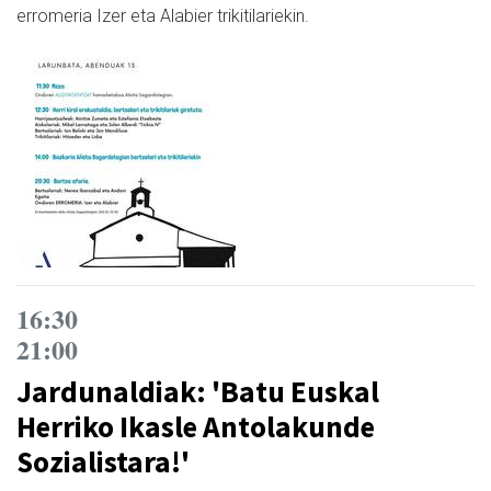
erromeria Izer eta Alabier trikitilariekin.
16:30
21:00
Jardunaldiak: 'Batu Euskal
Herriko Ikasle Antolakunde
Sozialistara!'