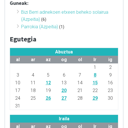
Guneak:
Bizi Berri adinekoen etxeen beheko solairua
(Azpeitia)
(6)
Parrokia (Azpeitia)
(1)
Egutegia
Abuztua
al
ar
az
og
ol
lr
ig
1
2
3
4
5
6
7
8
9
10
11
12
13
14
15
16
17
18
19
20
21
22
23
24
25
26
27
28
29
30
31
Iraila
al
ar
az
og
ol
lr
ig