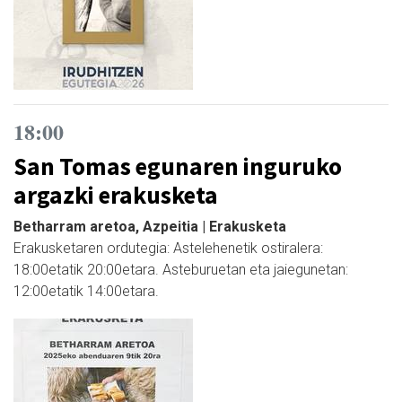
18:00
San Tomas egunaren inguruko
argazki erakusketa
Betharram aretoa, Azpeitia | Erakusketa
Erakusketaren ordutegia: Astelehenetik ostiralera:
18:00etatik 20:00etara. Asteburuetan eta jaiegunetan:
12:00etatik 14:00etara.