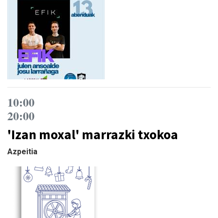
10:00
20:00
'Izan moxal' marrazki txokoa
Azpeitia