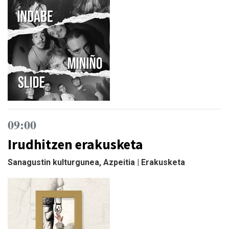
09:00
Irudhitzen erakusketa
Sanagustin kulturgunea, Azpeitia | Erakusketa