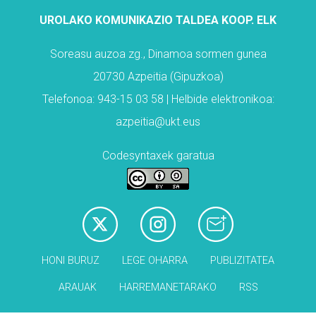
UROLAKO KOMUNIKAZIO TALDEA KOOP. ELK
Soreasu auzoa zg., Dinamoa sormen gunea
20730 Azpeitia (Gipuzkoa)
Telefonoa: 943-15 03 58 | Helbide elektronikoa:
azpeitia@ukt.eus
Codesyntaxek garatua
HONI BURUZ
LEGE OHARRA
PUBLIZITATEA
ARAUAK
HARREMANETARAKO
RSS