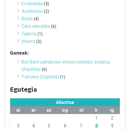
Emanaldia
(3)
Ikuskizuna
(2)
Bisita
(4)
Odol ateraldia
(6)
Tailerra
(1)
Irteera
(2)
Guneak:
Bizi Berri adinekoen etxeen beheko solairua
(Azpeitia)
(6)
Parrokia (Azpeitia)
(1)
Egutegia
Abuztua
al
ar
az
og
ol
lr
ig
1
2
3
4
5
6
7
8
9