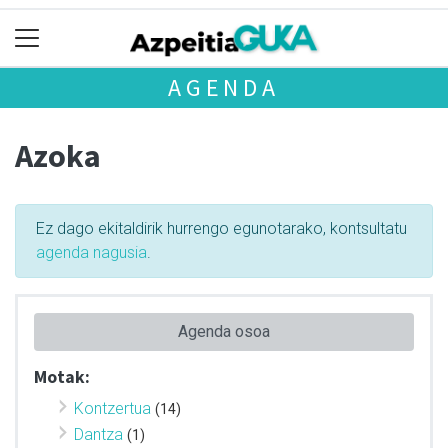
AGENDA
Azoka
Ez dago ekitaldirik hurrengo egunotarako, kontsultatu
agenda nagusia
.
Agenda osoa
Motak:
Kontzertua
(14)
Dantza
(1)