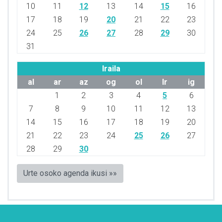
10
11
12
13
14
15
16
17
18
19
20
21
22
23
24
25
26
27
28
29
30
31
Iraila
al
ar
az
og
ol
lr
ig
1
2
3
4
5
6
7
8
9
10
11
12
13
14
15
16
17
18
19
20
21
22
23
24
25
26
27
28
29
30
Urte osoko agenda ikusi »»