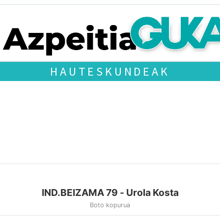
HAUTESKUNDEAK
IND.BEIZAMA 79 - Urola Kosta
Boto kopurua