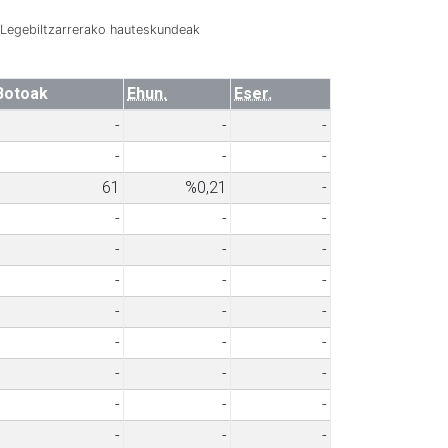
Legebiltzarrerako hauteskundeak
Botoak
Ehun.
Eser.
-
-
-
-
-
-
61
%0,21
-
-
-
-
-
-
-
-
-
-
-
-
-
-
-
-
-
-
-
-
-
-
-
-
-