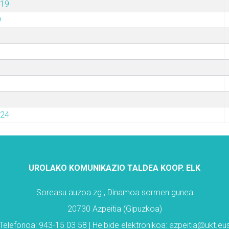
019
9
024
UROLAKO KOMUNIKAZIO TALDEA KOOP. ELK
Soreasu auzoa zg., Dinamoa sormen gunea
20730 Azpeitia (Gipuzkoa)
Telefonoa: 943-15 03 58 | Helbide elektronikoa: azpeitia@ukt.eu