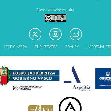
Codesyntaxek garatua
LEGE OHARRA
PUBLIZITATEA
ARAUAK
HARREMANET
Babesleak