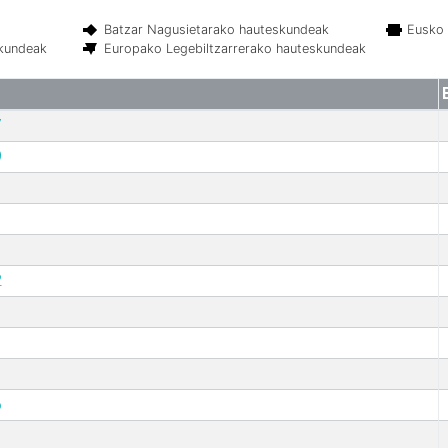
Batzar Nagusietarako hauteskundeak
Eusko 
skundeak
Europako Legebiltzarrerako hauteskundeak
7
9
2
6