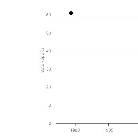
60
50
Boto kopurua
40
30
20
10
0
1980
1985