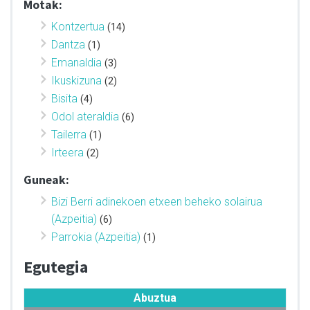
Motak:
Kontzertua
(14)
Dantza
(1)
Emanaldia
(3)
Ikuskizuna
(2)
Bisita
(4)
Odol ateraldia
(6)
Tailerra
(1)
Irteera
(2)
Guneak:
Bizi Berri adinekoen etxeen beheko solairua
(Azpeitia)
(6)
Parrokia (Azpeitia)
(1)
Egutegia
Abuztua