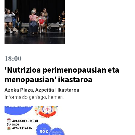
18:00
'Nutrizioa perimenopausian eta
menopausian' ikastaroa
Azoka Plaza, Azpeitia | Ikastaroa
Informazio gehiago, hemen.