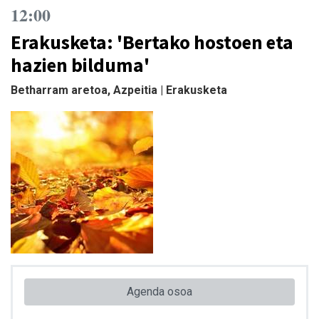
12:00
Erakusketa: 'Bertako hostoen eta
hazien bilduma'
Betharram aretoa, Azpeitia | Erakusketa
Agenda osoa