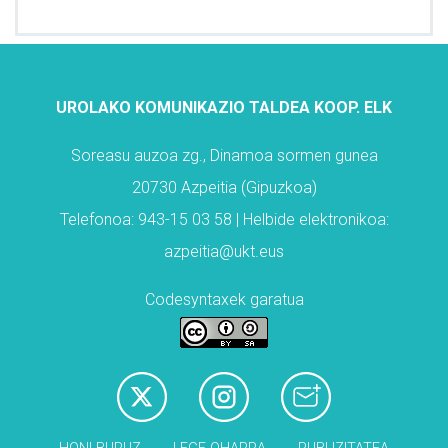
UROLAKO KOMUNIKAZIO TALDEA KOOP. ELK
Soreasu auzoa zg., Dinamoa sormen gunea
20730 Azpeitia (Gipuzkoa)
Telefonoa: 943-15 03 58 | Helbide elektronikoa:
azpeitia@ukt.eus
Codesyntaxek garatua