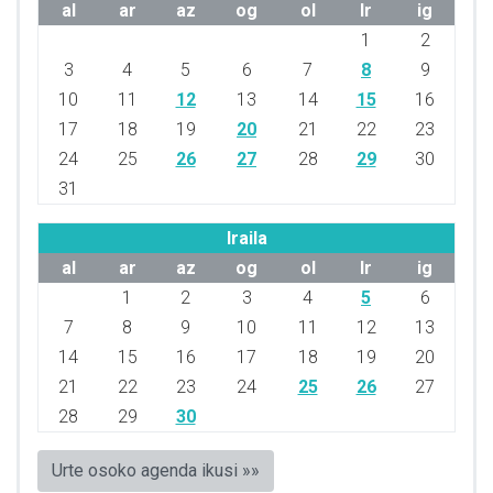
al
ar
az
og
ol
lr
ig
1
2
3
4
5
6
7
8
9
10
11
12
13
14
15
16
17
18
19
20
21
22
23
24
25
26
27
28
29
30
31
Iraila
al
ar
az
og
ol
lr
ig
1
2
3
4
5
6
7
8
9
10
11
12
13
14
15
16
17
18
19
20
21
22
23
24
25
26
27
28
29
30
Urte osoko agenda ikusi »»