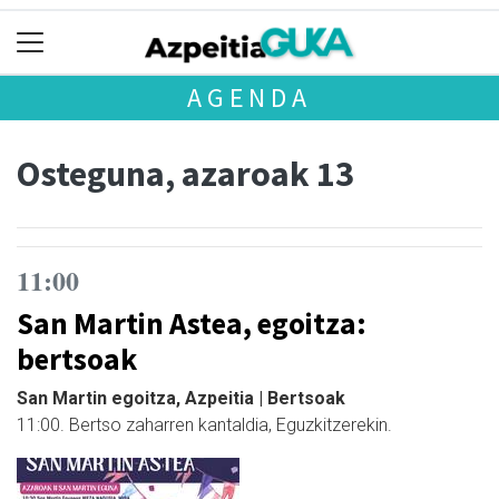
AGENDA
Osteguna, azaroak 13
11:00
San Martin Astea, egoitza:
bertsoak
San Martin egoitza, Azpeitia | Bertsoak
11:00. Bertso zaharren kantaldia, Eguzkitzerekin.