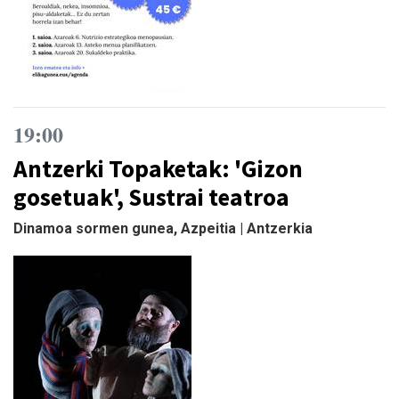
19:00
Antzerki Topaketak: 'Gizon
gosetuak', Sustrai teatroa
Dinamoa sormen gunea, Azpeitia | Antzerkia