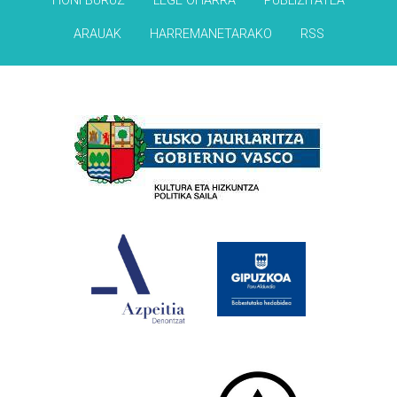
HONI BURUZ
LEGE OHARRA
PUBLIZITATEA
ARAUAK
HARREMANETARAKO
RSS
Babesleak