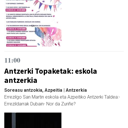
11:00
Antzerki Topaketak: eskola
antzerkia
Soreasu antzokia, Azpeitia | Antzerkia
Errezilgo San Martin eskola eta Azpeitiko Antzerki Taldea:-
Errezildarrak Dubain- Nor da Zuriñe?