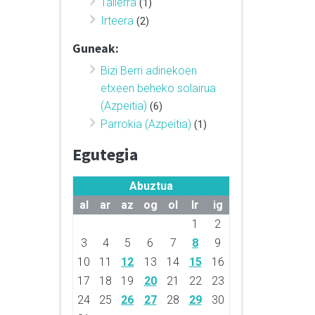
Tailerra
(1)
Irteera
(2)
Guneak:
Bizi Berri adinekoen
etxeen beheko solairua
(Azpeitia)
(6)
Parrokia (Azpeitia)
(1)
Egutegia
Abuztua
al
ar
az
og
ol
lr
ig
1
2
3
4
5
6
7
8
9
10
11
12
13
14
15
16
17
18
19
20
21
22
23
24
25
26
27
28
29
30