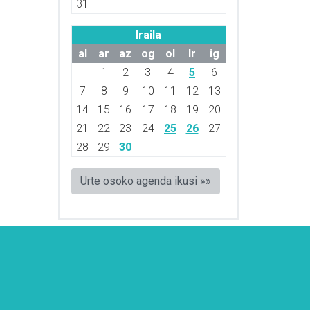
31
Iraila
al
ar
az
og
ol
lr
ig
1
2
3
4
5
6
7
8
9
10
11
12
13
14
15
16
17
18
19
20
21
22
23
24
25
26
27
28
29
30
Urte osoko agenda ikusi »»