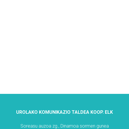
UROLAKO KOMUNIKAZIO TALDEA KOOP. ELK
Soreasu auzoa zg., Dinamoa sormen gunea