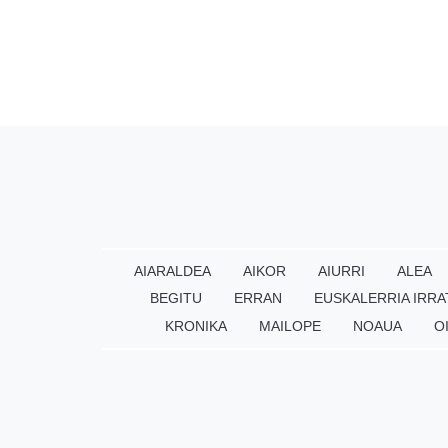
AIARALDEA
AIKOR
AIURRI
ALEA
BEGITU
ERRAN
EUSKALERRIA IRRA
KRONIKA
MAILOPE
NOAUA
O