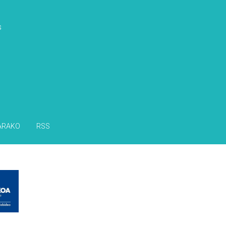
s
ARAKO
RSS