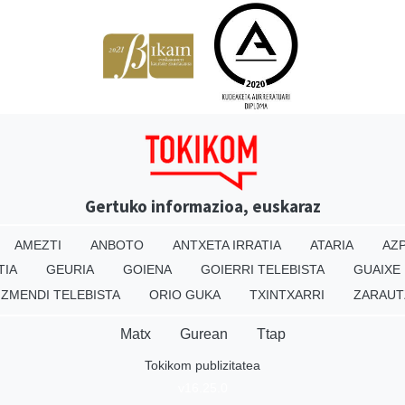
Gertuko informazioa, euskaraz
AMEZTI
ANBOTO
ANTXETA IRRATIA
ATARIA
AZP
TIA
GEURIA
GOIENA
GOIERRI TELEBISTA
GUAIXE
IZMENDI TELEBISTA
ORIO GUKA
TXINTXARRI
ZARAUT
Matx
Gurean
Ttap
Tokikom publizitatea
v16.25.0