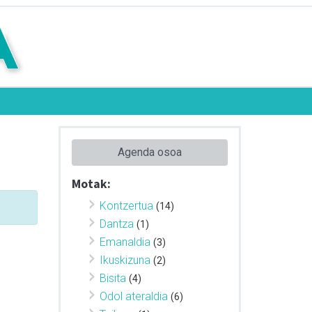
Agenda osoa
Motak:
Kontzertua
(14)
Dantza
(1)
Emanaldia
(3)
Ikuskizuna
(2)
Bisita
(4)
Odol ateraldia
(6)