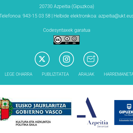
20730 Azpeitia (Gipuzkoa)
Telefonoa: 943-15 03 58 | Helbide elektronikoa: azpeitia@ukt.eu
Codesyntaxek garatua
LEGE OHARRA
PUBLIZITATEA
ARAUAK
HARREMANET
Babesleak