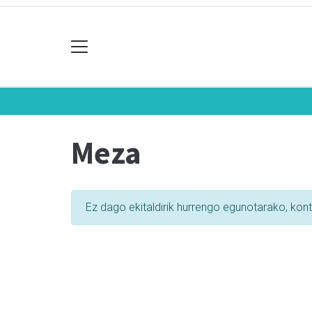
Meza
Ez dago ekitaldirik hurrengo egunotarako, kon