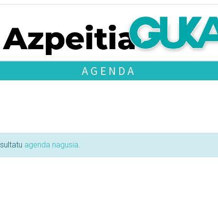
AGENDA
tsultatu
agenda nagusia
.