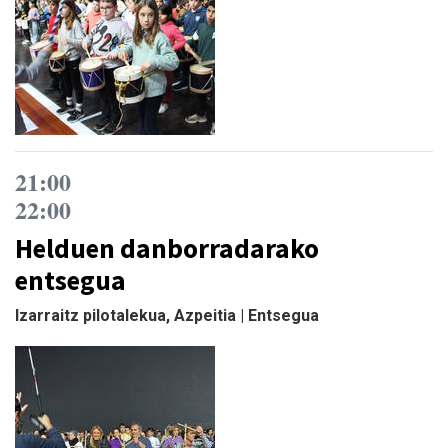
21:00
22:00
Helduen danborradarako
entsegua
Izarraitz pilotalekua, Azpeitia | Entsegua