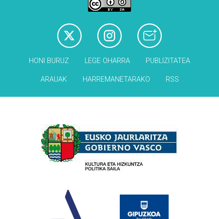
HONI BURUZ
LEGE OHARRA
PUBLIZITATEA
ARAUAK
HARREMANETARAKO
RSS
Babesleak