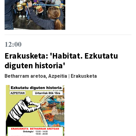
12:00
Erakusketa: 'Habitat. Ezkutatu
diguten historia'
Betharram aretoa, Azpeitia | Erakusketa