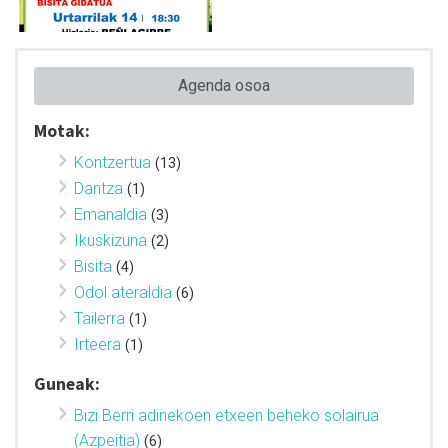
Agenda osoa
Motak:
Kontzertua
(13)
Dantza
(1)
Emanaldia
(3)
Ikuskizuna
(2)
Bisita
(4)
Odol ateraldia
(6)
Tailerra
(1)
Irteera
(1)
Guneak:
Bizi Berri adinekoen etxeen beheko solairua
(Azpeitia)
(6)