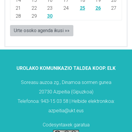
14
15
16
17
18
19
20
21
22
23
24
25
26
27
28
29
30
Urte osoko agenda ikusi »»
UROLAKO KOMUNIKAZIO TALDEA KOOP. ELK
Soreasu auzoa zg., Dinamoa sormen gunea
20730 Azpeitia (Gipuzkoa)
Telefonoa: 943-15 03 58 | Helbide elektronikoa:
azpeitia@ukt.eus
Codesyntaxek garatua