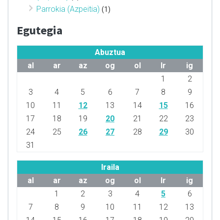
Parrokia (Azpeitia)
(1)
Egutegia
Abuztua
al
ar
az
og
ol
lr
ig
1
2
3
4
5
6
7
8
9
10
11
12
13
14
15
16
17
18
19
20
21
22
23
24
25
26
27
28
29
30
31
Iraila
al
ar
az
og
ol
lr
ig
1
2
3
4
5
6
7
8
9
10
11
12
13