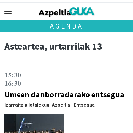
AGENDA
Asteartea, urtarrilak 13
15:30
16:30
Umeen danborradarako entsegua
Izarraitz pilotalekua, Azpeitia | Entsegua