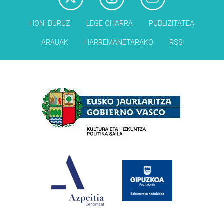
HONI BURUZ
LEGE OHARRA
PUBLIZITATEA
ARAUAK
HARREMANETARAKO
RSS
Babesleak