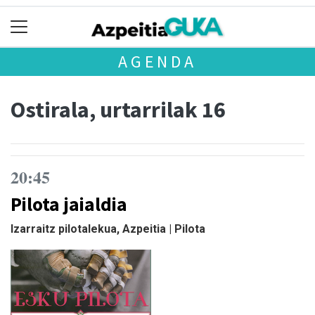
AGENDA
Ostirala, urtarrilak 16
20:45
Pilota jaialdia
Izarraitz pilotalekua, Azpeitia | Pilota