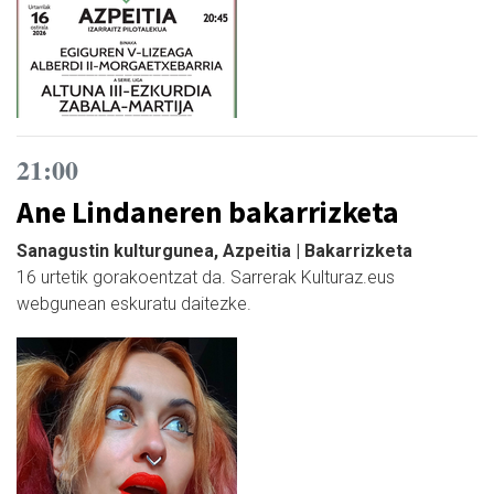
21:00
Ane Lindaneren bakarrizketa
Sanagustin kulturgunea, Azpeitia | Bakarrizketa
16 urtetik gorakoentzat da. Sarrerak Kulturaz.eus
webgunean eskuratu daitezke.