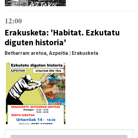
12:00
Erakusketa: 'Habitat. Ezkutatu
diguten historia'
Betharram aretoa, Azpeitia | Erakusketa