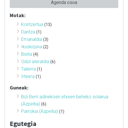
Agenda osoa
Motak:
Kontzertua
(13)
Dantza
(1)
Emanaldia
(3)
Ikuskizuna
(2)
Bisita
(4)
Odol ateraldia
(6)
Tailerra
(1)
Irteera
(1)
Guneak:
Bizi Berri adinekoen etxeen beheko solairua
(Azpeitia)
(6)
Parrokia (Azpeitia)
(1)
Egutegia