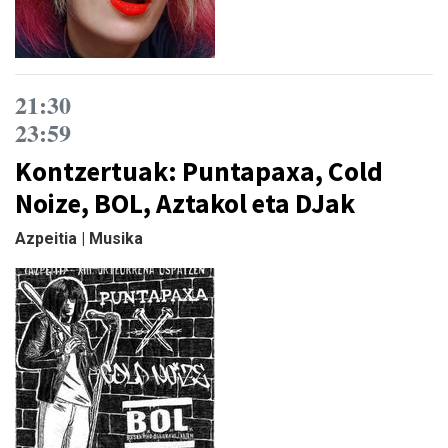
21:30
23:59
Kontzertuak: Puntapaxa, Cold
Noize, BOL, Aztakol eta DJak
Azpeitia | Musika