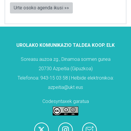
Urte osoko agenda ikusi »»
UROLAKO KOMUNIKAZIO TALDEA KOOP. ELK
Soreasu auzoa zg., Dinamoa sormen gunea
20730 Azpeitia (Gipuzkoa)
Telefonoa: 943-15 03 58 | Helbide elektronikoa:
azpeitia@ukt.eus
Codesyntaxek garatua